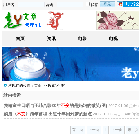
用户名：
密码：
保存
首页
资讯
电影
电视
您现在的位置：
首页
>> 搜索"不变"
站内搜索
窦靖童生日晒与王菲合影20年
不变
的是妈妈的微笑(图)
2017-01-06 点击
魏晨《
不变
》跨年首唱 出道十年回到梦的起点
2017-01-06 点击：408 评论
首 页
上一页
1
下一页
末 页