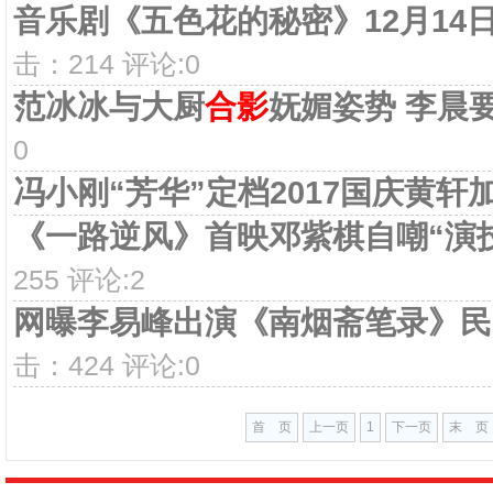
音乐剧《五色花的秘密》12月14
击：214 评论:0
范冰冰与大厨
合影
妩媚姿势 李晨
0
冯小刚“芳华”定档2017国庆黄轩
《一路逆风》首映邓紫棋自嘲“演
255 评论:2
网曝李易峰出演《南烟斋笔录》民
击：424 评论:0
首 页
上一页
1
下一页
末 页