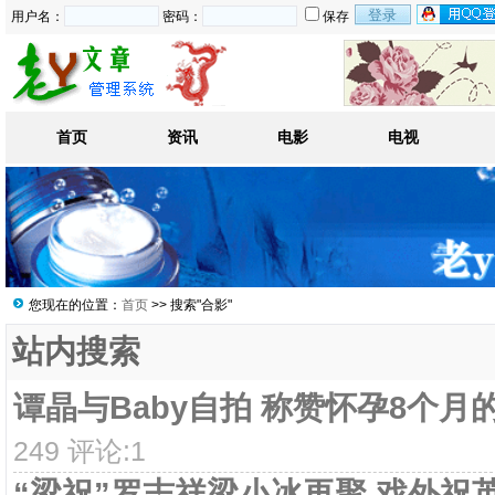
用户名：
密码：
保存
首页
资讯
电影
电视
您现在的位置：
首页
>> 搜索"合影"
站内搜索
谭晶与Baby自拍 称赞怀孕8个月
249 评论:1
“梁祝”罗志祥梁小冰再聚 戏外祝