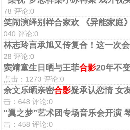
78 评论:0
笑闹演绎别样合家欢 《异能家庭
040 评论:0
林志玲言承旭又传复合！这一次会
28 评论:0
窦靖童生日晒与王菲
合影
20年不
点击：1273 评论:0
余文乐晒亲密
合影
疑承认恋情 女
击：648 评论:0
“翼之梦”艺术团专场音乐会开演 
击：458 评论:0