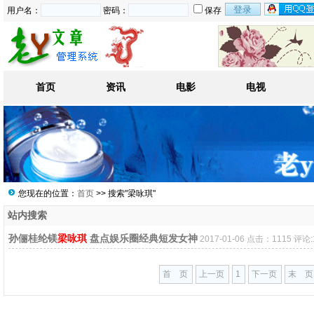
用户名：
密码：
保存
首页
资讯
电影
电视
您现在的位置：
首页
>> 搜索"梁咏琪"
站内搜索
孙俪桂纶镁
梁咏琪
盘点娱乐圈经典短发女神
2017-01-06 点击：1115 评论:
首 页
上一页
1
下一页
末 页