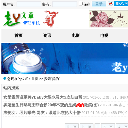
用户名：
密码：
保存
首页
资讯
电影
电视
您现在的位置：
首页
>> 搜索"妈的"
站内搜索
女星素颜谁更美?baby大眼水灵大S皮肤白皙
2017-01-06 点击：315 评论:
窦靖童生日晒与王菲合影20年不变的是妈
妈的
微笑(图)
2017-01-06 点击
杰伦女儿照片曝光 网友：眼睛比杰伦大十倍
2017-01-06 点击：458 评论:0
首 页
上一页
1
下一页
末 页