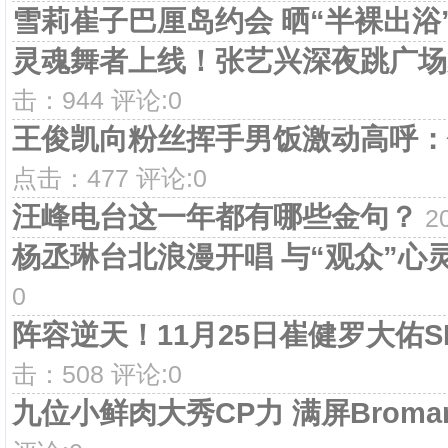
雪莉崔子巴厘岛约会 晒“半裸出浴
灵魂舞者上线！张艺兴深夜跳广场
击：944 评论:0
王俊凯向粉丝挥手男饭激动高呼：
点击：477 评论:0
汪峰电台这一年都有哪些金句？
2
杨丞琳台北浪漫开唱 与“观众”心
0
阵容逆天！11月25日崔健罗大佑S
击：508 评论:0
九位小鲜肉大秀CP力 满屏Broma