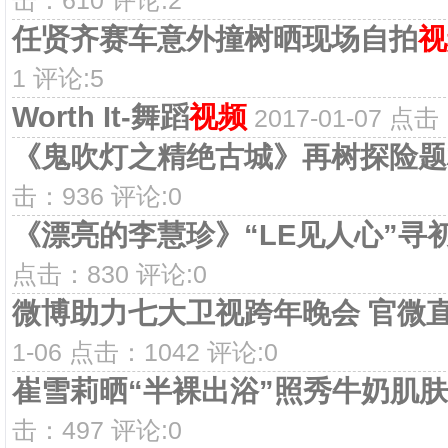
任贤齐赛车意外撞树晒现场自拍
视
1 评论:5
Worth It-舞蹈
视频
2017-01-07 点
《鬼吹灯之精绝古城》再树探险题
击：936 评论:0
《漂亮的李慧珍》“LE见人心”寻
点击：830 评论:0
微博助力七大卫视跨年晚会 官微直
1-06 点击：1042 评论:0
崔雪莉晒“半裸出浴”照秀牛奶肌肤
击：497 评论:0