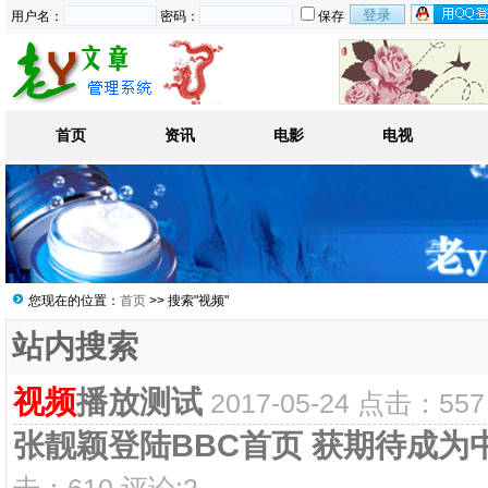
用户名：
密码：
保存
首页
资讯
电影
电视
您现在的位置：
首页
>> 搜索"视频"
站内搜索
视频
播放测试
2017-05-24 点击：557
张靓颖登陆BBC首页 获期待成为
击：610 评论:2