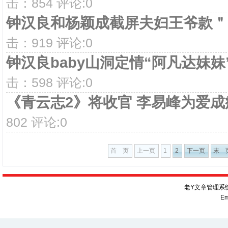
击：854 评论:0
钟汉良和杨颖成截屏夫妇王爷款＂
击：919 评论:0
钟汉良baby山洞定情“阿凡达妹
击：598 评论:0
《青云志2》将收官 李易峰为爱
802 评论:0
首 页
上一页
1
2
下一页
末 
老Y文章管理系统V
Em