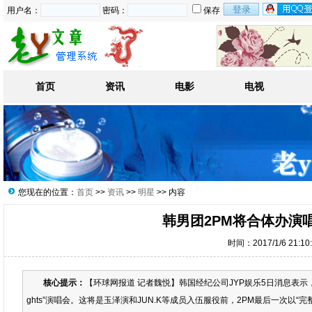
用户名：
密码：
保存
首页
资讯
电影
电视
您现在的位置：
首页
>>
资讯
>>
明星
>> 内容
韩男团2PM将合体办演
时间：2017/1/6 21:1
核心提示：
【环球网报道 记者魏悦】韩国经纪公司JYP娱乐5日消息表示，
ghts”演唱会。这将是玉泽演和JUN.K等成员入伍服役前，2PM最后一次以