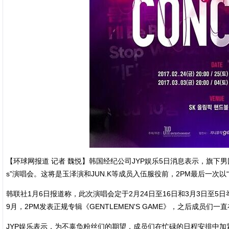
【环球网报道 记者 魏悦】韩国经纪公司JYP娱乐5日消息表示，旗下男团2
s”演唱会。这将是玉泽演和JUN.K等成员入伍服役前，2PM最后一次以
韩联社1月6日报道称，此次演唱会定于2月24日至16日和3月3日至5日
9月，2PM发表正规专辑《GENTLEMEN'S GAME》，之后成员们
JYP娱乐表示，为不辜负粉丝们的期望，成员们在忙碌的日程安排中