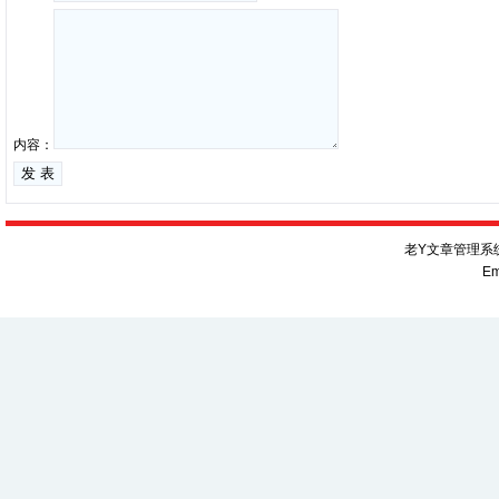
内容：
老Y文章管理系统V
Em