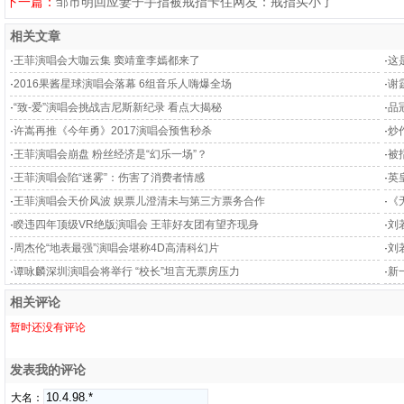
下一篇：
邹市明回应妻子手指被戒指卡住网友：戒指买小了
相关文章
·
王菲演唱会大咖云集 窦靖童李嫣都来了
·
这
·
2016果酱星球演唱会落幕 6组音乐人嗨爆全场
·
谢
·
“致-爱”演唱会挑战吉尼斯新纪录 看点大揭秘
·
品
·
许嵩再推《今年勇》2017演唱会预售秒杀
·
炒
·
王菲演唱会崩盘 粉丝经济是“幻乐一场”？
·
被
·
王菲演唱会陷“迷雾”：伤害了消费者情感
·
英
·
王菲演唱会天价风波 娱票儿澄清未与第三方票务合作
·
《
·
睽违四年顶级VR绝版演唱会 王菲好友团有望齐现身
·
刘
·
周杰伦“地表最强”演唱会堪称4D高清科幻片
·
刘
·
谭咏麟深圳演唱会将举行 “校长”坦言无票房压力
·
新
相关评论
暂时还没有评论
发表我的评论
大名：