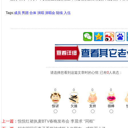
Tags:
成员
男团
合体
演唱
演唱会
陆续
入伍
请选择您看到这篇文章时的心情: 已有
0
人表态：
0
0
0
0
惊讶
欠揍
支持
很棒
上一篇：
悦悦红裙执麦BTV春晚发布会 李晨求 “同框”