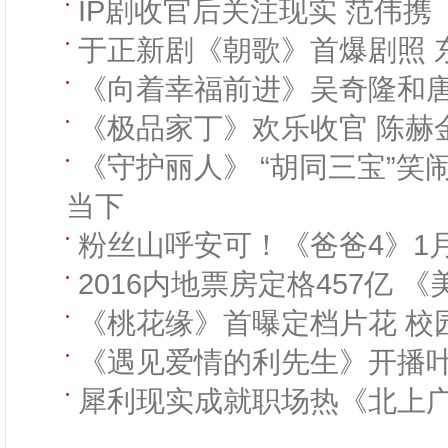
IP剧收官后关注现实 范伟
于正新剧《朝歌》首爆剧照 
《向着幸福前进》吴奇隆和
《极品家丁》欢乐收官 陈赫
《守护丽人》 “胡同三宝”笑
当下
粉丝山呼安可！《爸爸4》1月
2016内地票房定格457亿 
《桃花缘》首曝定档片花 校
《遇见爱情的利先生》开播
犀利现实成就职场热《北上