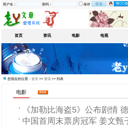
用户名：
密码：
保存
首页
资讯
电影
电视
您现在的位置：
首页
>>
资讯
>> 列表
电影
《加勒比海盗5》公布剧情 
中国首周末票房冠军 姜文甄