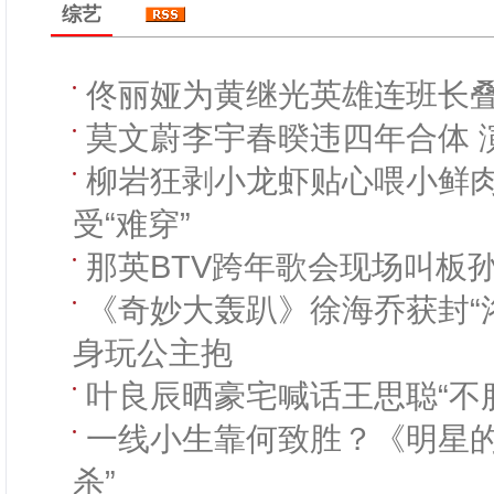
综艺
佟丽娅为黄继光英雄连班长叠
莫文蔚李宇春暌违四年合体 
柳岩狂剥小龙虾贴心喂小鲜肉
受“难穿”
那英BTV跨年歌会现场叫板
《奇妙大轰趴》徐海乔获封“
身玩公主抱
叶良辰晒豪宅喊话王思聪“不
一线小生靠何致胜？《明星的
杀”