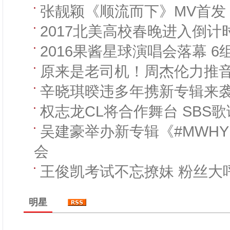
张靓颖《顺流而下》MV首发
2017北美高校春晚进入倒计
2016果酱星球演唱会落幕 
原来是老司机！周杰伦力推
辛晓琪暌违多年携新专辑来袭 
权志龙CL将合作舞台 SBS
吴建豪举办新专辑《#MWH
会
王俊凯考试不忘撩妹 粉丝大
明星