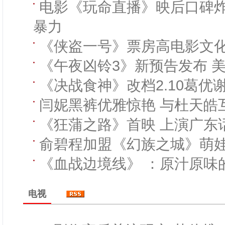
电影《玩命直播》映后口碑炸
暴力
《侠盗一号》票房高电影文
《午夜凶铃3》新预告发布 
《决战食神》改档2.10葛优
闫妮黑裤优雅惊艳 与杜天皓
《狂蒲之路》首映 上演广东
俞碧程加盟《幻族之城》萌
《血战边境线》 ：原汁原味
电视