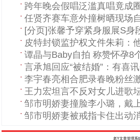
跨年晚会假唱泛滥真唱竟成
任贤齐赛车意外撞树晒现场
[分页]张馨予穿紧身服展S身段
皮特封锁监护权文件朱莉：
谭晶与Baby自拍 称赞怀孕
言承旭回应“被结婚”：有喜
李宇春亮相合肥录春晚粉丝激
王力宏坦言不反对女儿进歌坛
邹市明娇妻撞脸李小璐，戴
邹市明娇妻被戒指卡住出动
老Y文章管理系统V