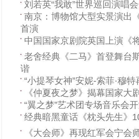
刘若英“我敢”世界巡回演唱
南京：博物馆大型实景演出
首演
中国国家京剧院英国上演《
老舍经典《二马》首登舞台
谐
“小提琴女神”安妮-索菲·穆
《仲夏夜之梦》揭幕国家大
“翼之梦”艺术团专场音乐会
经典暗黑童话《枕头先生》1
《大会师》再现红军会宁会