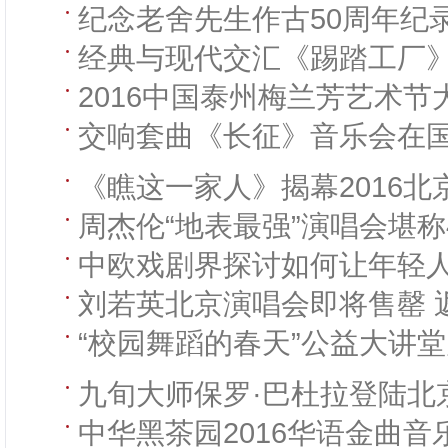
纪念老舍先生作古50周年纪
经典与现代交汇《踢踏工厂
2016中国泰州梅兰芳艺术节
交响套曲《长征》音乐会在
《瞧这一家人》揭幕2016北
周杰伦“地表最强”演唱会堪称
中欧戏剧界探讨如何让年轻人
刘若英北京演唱会即将售罄 返
“校园舞蹈的春天”公益大讲
九旬大师保罗·巴杜拉登陆北
中华黑茶园2016华语金曲