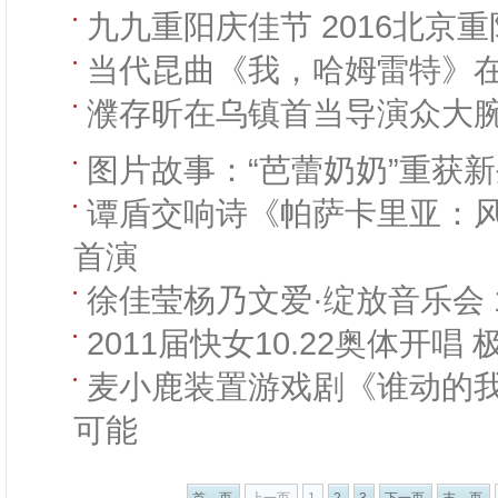
九九重阳庆佳节 2016北京
当代昆曲《我，哈姆雷特》
濮存昕在乌镇首当导演众大
图片故事：“芭蕾奶奶”重获
谭盾交响诗《帕萨卡里亚：
首演
徐佳莹杨乃文爱·绽放音乐会 
2011届快女10.22奥体开
麦小鹿装置游戏剧《谁动的
可能
首 页
上一页
1
2
3
下一页
末 页