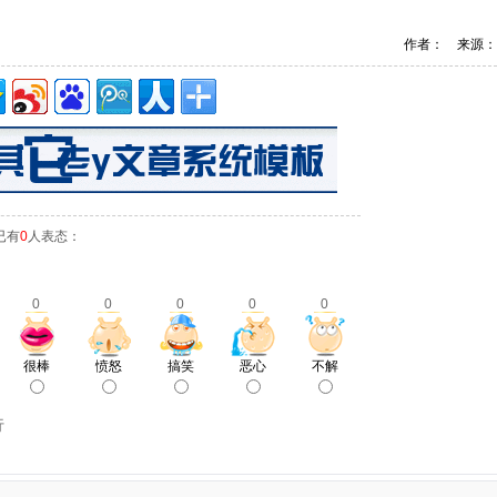
作者： 来源：
已有
0
人表态：
0
0
0
0
0
很棒
愤怒
搞笑
恶心
不解
行