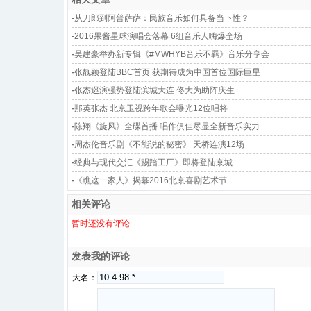
·
从刀郎到阿普萨萨：民族音乐如何具备当下性？
·
2016果酱星球演唱会落幕 6组音乐人嗨爆全场
·
吴建豪举办新专辑《#MWHYB音乐不羁》音乐分享会
·
张靓颖登陆BBC首页 获期待成为中国首位国际巨星
·
张杰巡演强势登陆滨城大连 佟大为助阵庆生
·
那英张杰 北京卫视跨年歌会曝光12位唱将
·
陈翔《旋风》全碟首播 唱作俱佳尽显全新音乐实力
·
周杰伦音乐剧《不能说的秘密》 天桥连演12场
·
经典与现代交汇《踢踏工厂》即将登陆京城
·
《瞧这一家人》揭幕2016北京喜剧艺术节
相关评论
暂时还没有评论
发表我的评论
大名：