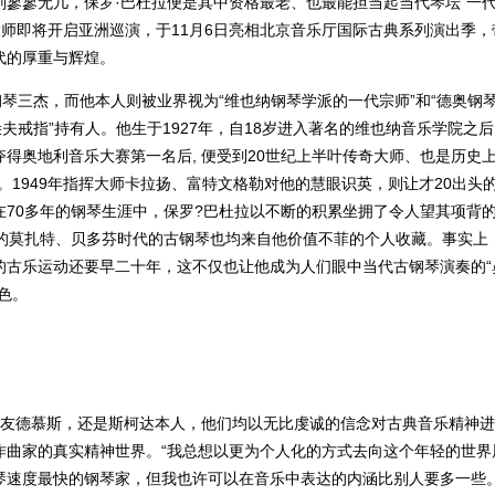
寥寥无几，保罗·巴杜拉便是其中资格最老、也最能担当起当代琴坛“一
大师即将开启亚洲巡演，于11月6日亮相北京音乐厅国际古典系列演出季，
代的厚重与辉煌。
钢琴三杰，而他本人则被业界视为“维也纳钢琴学派的一代宗师”和“德奥钢
夫戒指”持有人。他生于1927年，自18岁进入著名的维也纳音乐学院之
得奥地利音乐大赛第一名后, 便受到20世纪上半叶传奇大师、也是历史
。1949年指挥大师卡拉扬、富特文格勒对他的慧眼识英，则让才20出头
70多年的钢琴生涯中，保罗?巴杜拉以不断的积累坐拥了令人望其项背
奏的莫扎特、贝多芬时代的古钢琴也均来自他价值不菲的个人收藏。事实上
的古乐运动还要早二十年，这不仅也让他成为人们眼中当代古钢琴演奏的“
色。
挚友德慕斯，还是斯柯达本人，他们均以无比虔诚的信念对古典音乐精神
作曲家的真实精神世界。“我总想以更为个人化的方式去向这个年轻的世界
琴速度最快的钢琴家，但我也许可以在音乐中表达的内涵比别人要多一些