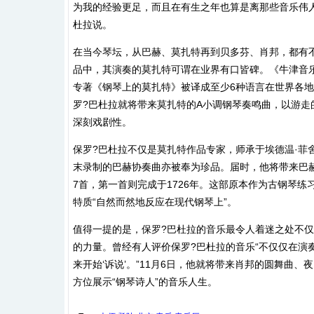
为我的经验更足，而且在有生之年也算是离那些音乐伟人
杜拉说。
在当今琴坛，从巴赫、莫扎特再到贝多芬、肖邦，都有不
品中，其演奏的莫扎特可谓在业界有口皆碑。《牛津音
专著《钢琴上的莫扎特》被译成至少6种语言在世界各地
罗?巴杜拉就将带来莫扎特的A小调钢琴奏鸣曲，以游
深刻戏剧性。
保罗?巴杜拉不仅是莫扎特作品专家，师承于埃德温·菲
末录制的巴赫协奏曲亦被奉为珍品。届时，他将带来巴
7首，第一首则完成于1726年。这部原本作为古钢琴
特质“自然而然地反应在现代钢琴上”。
值得一提的是，保罗?巴杜拉的音乐最令人着迷之处不
的力量。曾经有人评价保罗?巴杜拉的音乐“不仅仅在演
来开始‘诉说’。”11月6日，他就将带来肖邦的圆舞曲
方位展示“钢琴诗人”的音乐人生。