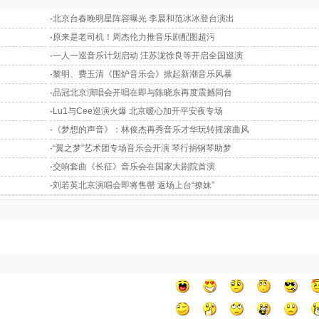
·
北京台春晚明星阵容曝光 李晨和范冰冰登台演出
·
原来是老司机！周杰伦力推音乐剧配图超污
·
一人一巡音乐计划启动 汪苏泷徐良等开启全国巡演
·
黎明、费玉清《围炉音乐会》掀起新潮音乐风暴
·
品冠北京演唱会开唱在即与陈晓东再度震撼同台
·
Lu1与Cee巡演火爆 北京暖心加开平安夜专场
·
《梦想的声音》：林俊杰再秀音乐才华玩转摇滚曲风
·
“翼之梦”艺术团专场音乐会开演 琴行捐钢琴助梦
·
交响套曲《长征》音乐会在国家大剧院首演
·
刘若英北京演唱会即将售罄 返场上台“撩妹”