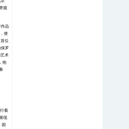
代宗
带观
琴作品
后，便
上首位
的保罗
的艺术
，他
鼻
进行着
展现
。因