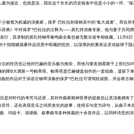
最为接近，也就是说，我在这个长长的历史链条中也是小小的一环。”保
少被视为权威的演奏家，保罗·巴杜拉则堪称其中的“集大成者”。而在所
乐辞典》中对保罗?巴杜拉的注释为——莫扎特演奏专家。他与妻子共同
发行，其录制的莫扎特钢琴奏鸣曲全集也被无数乐迷争相收藏。11月6日
走的十指细腻描摹作品优美中暗藏的忧伤，以深厚的积累表达灵动旋律下隐
舍尔的经历也让他对巴赫的音乐极为推崇，而他与挚友德慕斯于上世纪50
赫的降B大调第一号帕蒂塔。帕蒂塔是巴赫键盘创作的一套组曲，遗留下
练习曲的作品对于深谙古钢琴演奏的保罗?巴杜拉可谓驾轻就熟，并会将古钢
仅仅是对时代的考究与还原，其对作曲家精神世界的提炼也让其演奏拥有
奏音符，还在表现音乐之间所发生的故事，使得乐句变为诗句，从曲子本
、夜曲、玛祖卡、谐谑曲、叙事曲等多种体裁的十余首作品，以同样诗意的