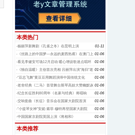
本类热门
·
杨丽萍新舞剧《孔雀之冬》在昆明上演
01-11
·
《丝路上的中国梦—永远的麦西热甫》在澳门上
01-06
演
·
看见李健安可场12月启动 暖心增设歌迷点唱环
01-06
节
·
《独自温暖》主创首次亮相 吕丽萍出演“海归”老
01-06
妇
·
“豆志飞舞”黄豆豆用舞蹈演绎中国传统文化
01-06
·
老舍经典《二马》首登舞台斯琴高娃大赞幽默诙
01-06
谐
·
纪念长征胜利80周年《名家与经典》将唱响
01-06
·
交响套曲《长征》音乐会在国家大剧院首演
01-06
·
“小提琴女神”安妮-索菲·穆特再登国家大剧院
01-06
·
中国国家京剧院英国上演《将相和》
01-06
本类推荐