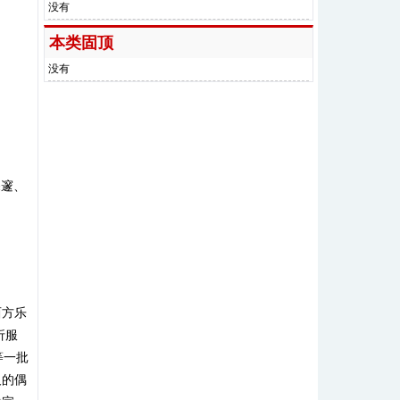
没有
本类固顶
没有
深邃、
西方乐
折服
等一批
及的偶