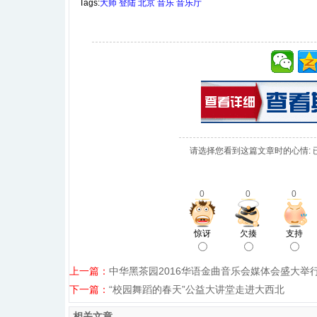
Tags:
大师
登陆
北京
音乐
音乐厅
请选择您看到这篇文章时的心情: 
0
0
0
惊讶
欠揍
支持
上一篇：
中华黑茶园2016华语金曲音乐会媒体会盛大举
下一篇：
“校园舞蹈的春天”公益大讲堂走进大西北
相关文章