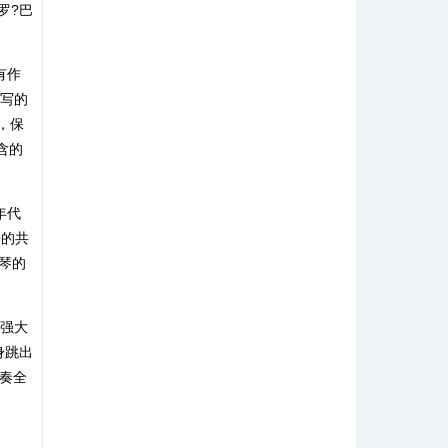
罗?巴
有作
撰写的
，保
含的
年代
来的共
琴的
了强大
身跳出
演奏全