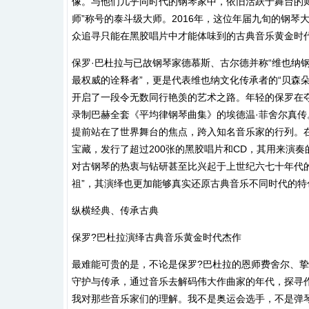
像。与他们几乎同时代的钢琴家中，依旧活跃于舞台的则
师”称号的泰斗级大师。2016年，这位年届九旬的钢琴
众追寻只能在黑胶唱片中才能体味到的古典音乐黄金时
保罗·巴杜拉与已故钢琴家德慕斯、古尔德并称“维也纳
最权威的诠释者”，更是代表维也纳文化传承者的“贝森朵
开启了一段令无数同行艳羡的艺术之路。年轻的保罗在夺
录制巴赫全套《平均律钢琴曲集》的埃德温·菲舍尔真传
提前站在了世界舞台的焦点，跨入知名音乐家的行列。在
宝藏，发行了超过200张的黑胶唱片和CD，其用来演
对古钢琴的热衷与钻研甚至比兴起于上世纪六七十年代
祖”，其演绎也更加能够真实还原古典音乐不同时代的特
纵横经典、传承古典
保罗?巴杜拉演绎古典音乐黄金时代杰作
最难能可贵的是，不论是保罗?巴杜拉的恩师费舍尔、
守护与传承，通过音乐去解码伟大作曲家的年代，探寻
我对那些音乐家们的理解。我不是奥运会选手，不是弹