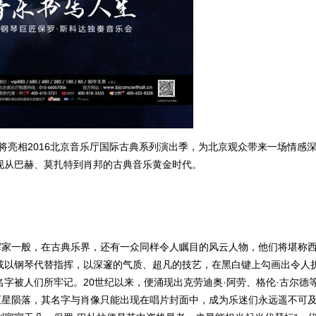
杜拉将亮相2016北京音乐厅国际古典系列演出季，为北京观众带来一场情感
现从巴赫、莫扎特到肖邦的古典音乐黄金时代。
挥家一般，在古典乐界，还有一众同样令人瞩目的风云人物，他们将堪称
或以钢琴代替指挥，以深邃的气质、超凡的技艺，在黑白键上勾画出令人
字被人们所牢记。20世纪以来，便涌现出克劳迪奥·阿劳、格伦·古尔德
巨星陨落，其名字与肖像只能出现在唱片封面中，成为乐迷们永远遥不可