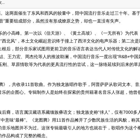
..
继。这两面催生了东风和西风的较量中，陪中国流行音乐走过三十年。基
音”重要组成部分，虽然没有形成燎原之势，却也一直没有失声。
音乐的小高峰。第一次以《信天游》、《黄土高坡》、《一无所有》为代表
的“西北风”，本土文化崛起意识终于撞上了西洋文化的电声乐器；第二次是
生根后，部分音乐家试图用更前卫的音乐语言表达当代人对传统文化的解
陶喆、王力宏、周杰伦等人的推波助澜，中国流行音乐一度出现“R&B+中国
李玉刚、草原情歌等为代表的更具流行性的尝试，这一脉络延续到后来的草
图腾》，共收录11首歌曲。作为独龙族唱作歌手，阿普萨萨从歌词文本、音
音乐的企图心。专辑制作人是始终在探索的贵州籍著名音乐人张超，他曾
后裔，语言属汉藏语系藏缅族彝语文；独龙族史称“俅人”，仅有7000多
中意味“最棒”。《龙图腾》用11首作品摊开了少数民族生活的风貌，称
的音乐地图并不为过。这张专辑最吸引人的地方也就在于，歌唱作为这个
的作品构成了完整的概念。