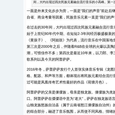
间，大约出现过四次民族元素融合流行音乐的小高峰。第一次.
一面是外来文化步步为营，一面是“我们的声音”前赴后
自省、商业考量等因素，民族音乐元素一直是“我们的声
在过去的30年间，大约出现过四次民族元素融合流行
始于上世纪80年代中期、在短短2-3年间经历极盛极衰
《黄孩子》、《阿姐鼓》为代表，流行音乐在中国落地
第三次是2000年之后，伴随着R&B在全球的火爆以及
潮，可惜佳作不多；第四次是最近10年来，以刀郎、
歌系列以及今天的阿普萨萨。
2016年冬，萨普萨萨发行个人首张实体音乐专辑《龙
格、配器、和声等方面，都体现出将民族元素结合流行
过可能是凤凰传奇艺术性最好的作品《荷塘月色》。
阿普萨萨的父亲是傈僳族，母亲是独龙族。傈僳族为羌族
口。阿普萨萨在僳僳语中意为“老大”，萨萨在独龙族语言
山独龙族怒族自治县（属于云南省怒江傈僳族自治州）
的组合部分，融进了音乐氛围，从而使不同风格、情绪