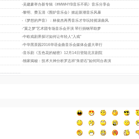
·
吴建豪举办新专辑《#MWHYB音乐不羁》音乐分享会
·
黎明、费玉清《围炉音乐会》掀起新潮音乐风暴
·
《梦想的声音》：林俊杰再秀音乐才华玩转摇滚曲风
·
“翼之梦”艺术团专场音乐会开演 琴行捐钢琴助梦
·
中欧戏剧界探讨如何让年轻人“入戏”
·
中华黑茶园2016华语金曲音乐会媒体会盛大举行
·
音乐剧《五色花的秘密》12月14日登陆北京剧院
·
独家揭秘：技术大神分析罗志祥“朱碧石”如何同台表演