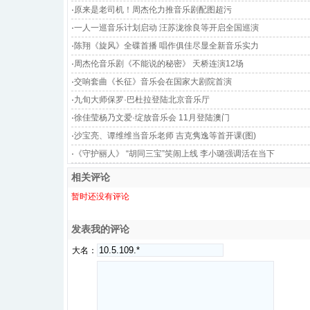
·
原来是老司机！周杰伦力推音乐剧配图超污
·
一人一巡音乐计划启动 汪苏泷徐良等开启全国巡演
·
陈翔《旋风》全碟首播 唱作俱佳尽显全新音乐实力
·
周杰伦音乐剧《不能说的秘密》 天桥连演12场
·
交响套曲《长征》音乐会在国家大剧院首演
·
九旬大师保罗·巴杜拉登陆北京音乐厅
·
徐佳莹杨乃文爱·绽放音乐会 11月登陆澳门
·
沙宝亮、谭维维当音乐老师 吉克隽逸等首开课(图)
·
《守护丽人》 “胡同三宝”笑闹上线 李小璐强调活在当下
相关评论
暂时还没有评论
发表我的评论
大名：