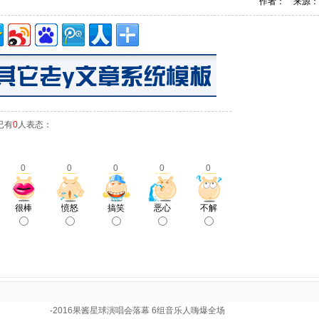
作者： 来源：
已有
0
人表态：
0
0
0
0
0
很棒
愤怒
搞笑
恶心
不解
·
2016果酱星球演唱会落幕 6组音乐人嗨爆全场