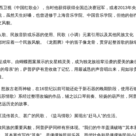
西卫视《中国红歌会》，当时他获得获得全国总决赛冠军，或者2013年
说，虽然天生好嗓，也曾进修于上海音乐学院、中国音乐学院，但他的创
文风貌。
入歌、民族音阶或乐器的使用、民歌（小调）元素引用以及其他民族文化
都对应着一个民族风貌。《龙图腾》中的笛子像龙骨，贯穿起整首歌的脉
象征成年。由蝴蝶图案展示的女星精灵美，成为独龙族祖辈沿袭的爱美的象
人的母亲”的，萨普萨萨有意收敛了记忆，用最诚恳的声音唱出来，宛如珍
性。
右；怒族古老而神秘，在16世纪以前可能还处于新石器的晚期阶段，使用石
《怒苏情歌》系经过整理改编的作品，辅之以口琴前奏、轻扬的葫芦丝，阿
悠远历史的故事。
流传甚久、甚广的民歌，《盐马情歌》展现出“赶马人”的生活。
民族的重要风貌，阿普萨萨同样有所体现。“我们的牛羊盖满破咯”“其本
景。其本塞也写作“其奔”，是傈僳族民间乐器，而优叶色则是傈僳族民间小