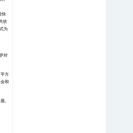
轻快
共饮
式为
萨对
万平方
社会和
命题。