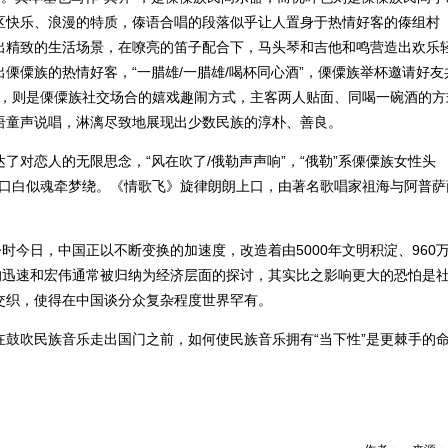
区快乐、浪漫的特质，傣语合唱的段落似乎让人置身于热情好客的傣组村
绘出精致的生活场景，在嘹亮的笛子配合下，马头琴和吉他和鸣营造出欢乐
傈僳族的热情好客，“一腊雄/一腊雄/喝杯同心酒”，傈僳族举杯邀请好友
酒”，则是傈僳族社交场合的嬉戏趣闹方式，主客两人贴面、同喝一碗酒的方
语童声说唱，淋漓尽致地展现出少数民族的淳朴、善良。
对恋人的无限思念，“风在吹了/俄勒声声响”，“俄勒”系傈僳族女性头
女声口白似魂牵梦绕。《情歌飞》旋律朗朗上口，由著名歌唱家祖海与阿普萨
时今日，中国正以不断变换的加速度，改造着由5000年文明积淀、960
这样的迅速和宏伟通常被归纳为经济层面的探讨，其实比之影响更大的恐怕是
交织，使得在中国谈分众复杂程度世界罕有。
鼓吹民族音乐走出国门之前，如何使民族音乐拥有“当下性”是更棘手的