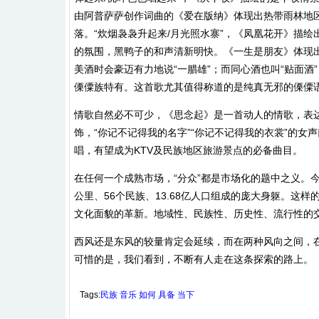
由阿普萨萨创作词曲的《爱在版纳》体现出热带雨林地
落。“炊烟袅袅升起来/月光照水寨”，《凤凰花开》描
的氛围，黑鸭子的和声清新明快。《一生是朋友》体现出
美酒时会豪迈有力地说“一腊雄”；而同心酒也叫“贴面
傈僳族特有。这首歌尤其值得称道的是纯真无邪的傈僳
情歌自然必不可少，《思念起》是一首动人的情歌，表达了
饰，“你记不记得我的名字”“你记不记得我的衣裳”的
唱，有望成为KTV及民族地区旅游景点的必备曲目。
在任何一个成熟市场，“分众”都是市场化的题中之义。今
公里、56个民族、13.68亿人口组成的庞大身躯。
文化面貌的革新。地域性、民族性、历史性、流行性的
西风还是东风的较量肯定会延续，而在两种风向之间，在
可惜的是，我们看到，不断有人走在这条探索的路上。
Tags:
民族
音乐
如何
具备
当下