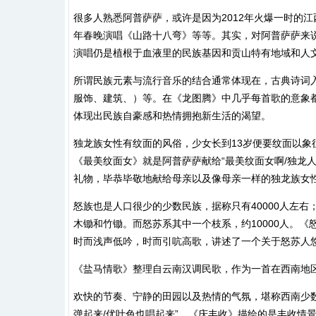
很多人熟悉阿普萨萨，或许是因为2012年火爆一时的江
年春晚演唱《山路十八弯》等等。其实，对阿普萨萨来
演唱仍是植根于血液里的民族基因和贡山特有地域和人
所谓民族元素与流行音乐的结合通常体现在，古典诗词
服饰、建筑、）等。在《龙图腾》中几乎每首歌的意象
体现出民族自豪感和热情拥抱新生活的渴望。
独龙族女性有纹面的风俗，少女长到13岁便要纹面以
《最美纹面女》就是阿普萨萨献给“最美纹面女啊/独龙
礼物，毕恭毕敬地献给母亲以及像母亲一样的独龙族女
怒族也是人口很少的少数民族，据称只有40000人左
木锄和竹锄。而怒苏系其中一个枝系，约10000人。
时而浅声低吟，时而引吭高歌，讲述了一个关于怒苏人
《盐马情歌》整理自云南汉调民歌，作为一首在西南地区
欢快的节奏、宁静的田园以及热情的气氛，堪称西南少数
弹起来/优叶色也唱起来”，《庆丰收》描绘的是丰收情