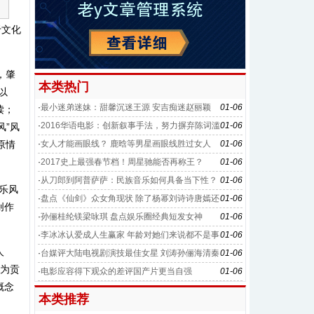
于文化
，肇
本类热门
以
·
最小迷弟迷妹：甜馨沉迷王源 安吉痴迷赵丽颖
01-06
读；
·
2016华语电影：创新叙事手法，努力摒弃陈词滥
01-06
风”风
调
原情
·
女人才能画眼线？ 鹿晗等男星画眼线胜过女人
01-06
·
2017史上最强春节档！周星驰能否再称王？
01-06
·
从刀郎到阿普萨萨：民族音乐如何具备当下性？
01-06
乐风
·
盘点《仙剑》众女角现状 除了杨幂刘诗诗唐嫣还
01-06
创作
有她们
·
孙俪桂纶镁梁咏琪 盘点娱乐圈经典短发女神
01-06
·
李冰冰认爱成人生赢家 年龄对她们来说都不是事
01-06
人
·
台媒评大陆电视剧演技最佳女星 刘涛孙俪海清秦
01-06
其为贡
海璐上榜
·
电影应容得下观众的差评国产片更当自强
01-06
概念
本类推荐