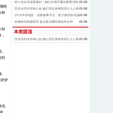
·
把小龙女演成黑寡妇！她们长相平庸却硬要演绝
01-06
央视蛇
世美女
·
范冰冰刘亦菲林心如 她们哭起来都美得让人心疼
01-06
作和
·
2016华语电影：创新叙事手法，努力摒弃陈词滥
01-06
调
·
孙俪桂纶镁梁咏琪 盘点娱乐圈经典短发女神
01-06
（如
本类固顶
络，
·
范冰冰刘亦菲林心如 她们哭起来都美得让人心疼
01-06
征。
贵的
锄、
普萨萨
塞也
调。