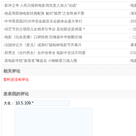
·
影评之争 人民日报和电影局负责人加入“论战”
·
电
·
他是周星驰电影经典配角 被封“贱男”之首终身不娶
·
涨
·
中华黑茶园2016华语金曲音乐会媒体会盛大举行
·
2
·
综艺节目父母陪儿女相亲引争议 是创新还是倒退？
·
《
·
电影《玩命直播》口碑惊艳 狂嗨嘉年华掀翻京城
·
《
·
法国传记片《姜戈》成第67届柏林电影节开幕片
·
看
·
郑秀文《合约男女》合作张孝全 电影中尝试不同爱
·
C
·
英电影学院“新星奖”曝提名 小蜘蛛霍兰德入围
·
电
相关评论
暂时还没有评论
发表我的评论
大名：