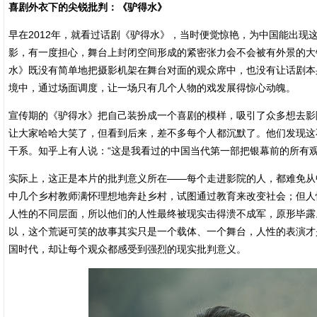
喜剧外衣下的尖锐批判：《驴得水》
早在2012年，就看过话剧《驴得水》，当时便觉惊艳，为中国能出现
影，有一度担心，舞台上封闭空间形成的紧密张力会不会被有外景的大
水》既没有简单地把摄影机架在舞台对面的观众席中，也没有让话剧本
境中，通过场面调度，让一场只有几个人物的戏发展得惊心动魄。
宣传期的《驴得水》把自己装扮成一个喜剧的模样，吸引了众多想去影
让大家哈哈大笑了，但看到后来，差不多每个人都沉默了。他们发现这
干系。知乎上有人说：“这是我看过的中国当代第一部把银幕前的所有
实际上，这正是本片的批判意义所在——每个走进影院的人，都难免从
中几个乡村教师满怀理想地奔赴乡村，试图通过教育来改变社会；但人
人性的不同层面，所以他们的人性最终被现实击得溃不成军，原形毕露
以，这个荒诞可笑的故事其实只是一个载体、一个舞台，人性的表演才
国时代，却让每个观众都感受到强烈的现实批判意义。