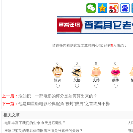
请选择您看到这篇文章时的心情: 已有
0
人表态：
0
0
0
0
惊讶
欠揍
支持
很棒
上一篇：
涨知识：一部电影的评分是如何算出来的？
下一篇：
他是周星驰电影经典配角 被封“贱男”之首终身不娶
相关文章
·
电影丰富了我们的生命 今天是它诞生日
·
人
·
王家卫监制的电影你依旧看不懂是张嘉佳的失败？
·
电