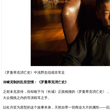
《罗曼蒂克消亡史》中浅野忠信戏非常足
冷峻克制的乱世悲情：《罗曼蒂克消亡史》
之前未见宣传，但却敢于与《长城》正面相撞的《罗曼蒂克消亡史》，
大众视线之内的导演程耳之手。
以杜月笙为原型的这个故事本身，天然自带一切商业大片的属性——旧