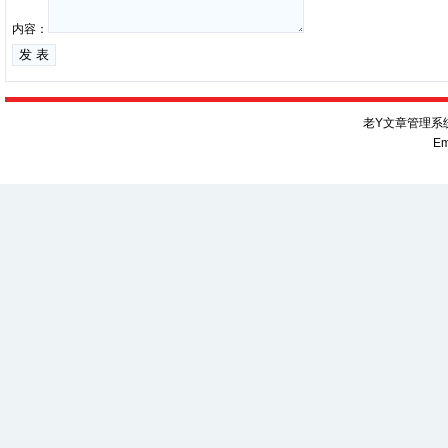
内容：
老Y文章管理系统V
Em