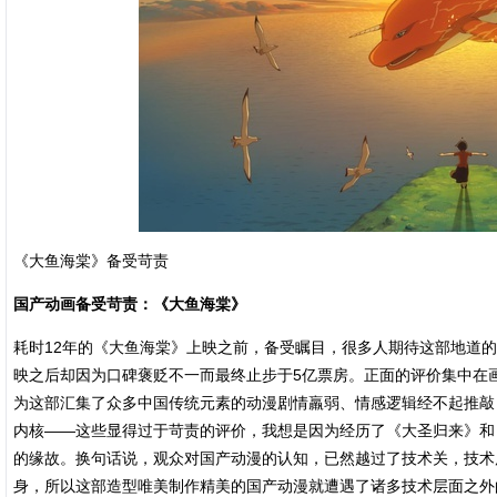
《大鱼海棠》备受苛责
国产动画备受苛责：《大鱼海棠》
耗时12年的《大鱼海棠》上映之前，备受瞩目，很多人期待这部地道
映之后却因为口碑褒贬不一而最终止步于5亿票房。正面的评价集中在
为这部汇集了众多中国传统元素的动漫剧情羸弱、情感逻辑经不起推敲
内核——这些显得过于苛责的评价，我想是因为经历了《大圣归来》和
的缘故。换句话说，观众对国产动漫的认知，已然越过了技术关，技术
身，所以这部造型唯美制作精美的国产动漫就遭遇了诸多技术层面之外