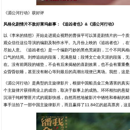
《湄公河行动》获好评
风格化剧情片不敌好莱坞叙事：《追凶者也》&《湄公河行动》
以《李米的猜想》开始走进观众视野的曹保平可以算是剧情片的一个质量
观众信任这位导演的编剧及制作水平。九月份上映的《追凶者也》，在
尽如人意。《追凶者也》是一个编剧巧妙的黑色荒诞剧，三个不同风格
口气的结局。刘烨追凶的段落，充满悬疑；段博文亡命天涯的段落，无
在。没有前两段的铺垫，不会有后来揭秘的喜剧效果，也不会有重重叠
众昏昏欲睡，甚至没有耐心等到最后的高潮出现便已离场。我想，这是
《湄公河行动》是典型的主旋律影片，根据中国船员金三角遇害的真实
个主旋律片获得商业上的成功，取决于叙事上的成熟。环环相扣的悬疑
沉溺于纯粹警匪片式的观影快感，自然而然地被影片中牺牲和奉献的精
事手法拍了一部中国主旋律影片，而且赢得了11.84亿的超高票房，