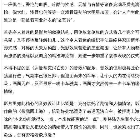
一应俱全，香艳与血腥、冷酷与性感、无情与有情等诸多充满矛盾充满
怡、倪大红、浅野忠信等等一众戏骨级别的大明星加盟，会让人产生此
道这是一部披着商业外衣的“文艺片”。
首先令人着迷的是影片的叙事结构，用倒叙套倒叙的方式将几个完全可
悬疑，又不停地反转解扣儿，这个令人着迷的编织手法最终将家国情怀
形式感，对称的大景别构图，光影效果营造的庄重氛围，让所有人物都
而摄影的洗练以及调度的精准与克制，则进一步加重了故事表现的仪式
不得不提的是《罗曼蒂克消亡史》的音效和配乐。音效的使用极具匠心
荡里行进，气氛本已很压抑，但迎面而来的军车，让个人的内在情绪突
吸，画面无声，及至最后一辆卡车驶离，画面才突然传来一声卡车的喘
情绪。
影片里如此精心的音效设计比比皆是，充分烘托了剧情和人物情绪。影
作曲的《带我回上海》，恰到好处地渲染了命运无法自主、被押离上海
咏的“本来你能活得久一点，本来你能离他近一点”，则将陆先生和小
情高潮结束后又把观众的情绪带入了感伤的高潮。同时，也紧紧地扣了
命运，怎有资格奢谈浪漫？