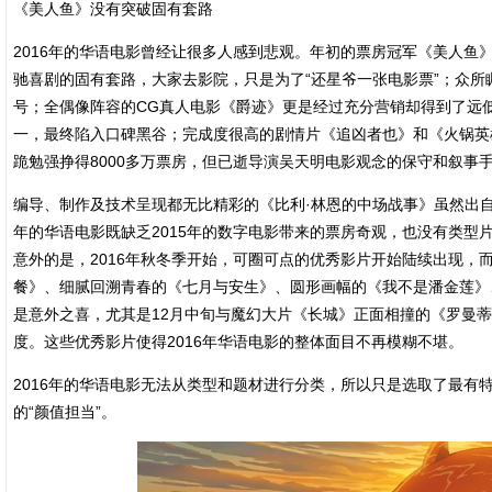
《美人鱼》没有突破固有套路
2016年的华语电影曾经让很多人感到悲观。年初的票房冠军《美人鱼
驰喜剧的固有套路，大家去影院，只是为了“还星爷一张电影票”；众所瞩
号；全偶像阵容的CG真人电影《爵迹》更是经过充分营销却得到了远
一，最终陷入口碑黑谷；完成度很高的剧情片《追凶者也》和《火锅英
跪勉强挣得8000多万票房，但已逝导演吴天明电影观念的保守和叙事
编导、制作及技术呈现都无比精彩的《比利·林恩的中场战事》虽然出自
年的华语电影既缺乏2015年的数字电影带来的票房奇观，也没有类型
意外的是，2016年秋冬季开始，可圈可点的优秀影片开始陆续出现，
餐》、细腻回溯青春的《七月与安生》、圆形画幅的《我不是潘金莲》
是意外之喜，尤其是12月中旬与魔幻大片《长城》正面相撞的《罗曼
度。这些优秀影片使得2016年华语电影的整体面目不再模糊不堪。
2016年的华语电影无法从类型和题材进行分类，所以只是选取了最有
的“颜值担当”。