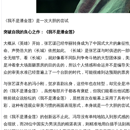
《我不是潘金莲》是一次大胆的尝试
突破自我的良心之作：《我不是潘金莲》
大概从《英雄》开始，张艺谋已经华丽转身成为了中国式大片的象征性
命。声势浩大的《长城》依然如此。《长城》是张艺谋与时俱进的一部
全无细节。看《长城》，就好像看不同队列争奇斗艳的大型团体操，美
是冲着拿大场面砸票房的目的去的，所以个人情感和命运并不是编导关
众的审美水准已经普遍上了一个台阶的时代，可能很难到达预期的票房
与张艺谋齐名的冯小刚，贺岁喜剧出身，这些年也在转型，却完全是冲着
的《我不是潘金莲》，虽然每部片子都各有褒贬，但我们能看出他试图
映前就众说纷纭的《我不是潘金莲》，居然首次在银幕上采用了具有中
彩，这种有违观众审美习惯的画面表现形式，本身就是一个大胆的尝试
但《我不是潘金莲》的创新远不止此。冯导没有单纯地陷入到形式感的
会现状，而28位中国实力男演员的精湛表演，则精准地用白描手法刻