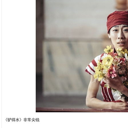
《驴得水》非常尖锐