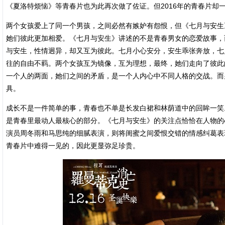
《夏洛特烦恼》等青春片也为此再次做了佐证。但2016年的青春片却
两个女孩爱上了同一个男孩，之间必然有嫉妒有怨恨，但《七月与安生
她们彼此更加相爱。《七月与安生》讲述的不是青春男女的恋爱故事，
与安生，性情迥异，却又互为彼此。七月小心安分，安生乖张奔放，七
往的自由不羁。两个女孩互为镜像，互为理想，最终，她们走向了彼此
一个人的两面，她们之间的矛盾，是一个人内心中不同人格的交战。而
具。
成长不是一件简单的事，青春也不单是长发白裙和林荫道中的回眸一笑
是青春里最动人最核心的部分。《七月与安生》的关注点恰恰在人物的
演员周冬雨和马思纯的细腻表演，则将闺蜜之间爱恨交错的情感纠葛表
青春片中难得一见的，因此更显弥足珍贵。