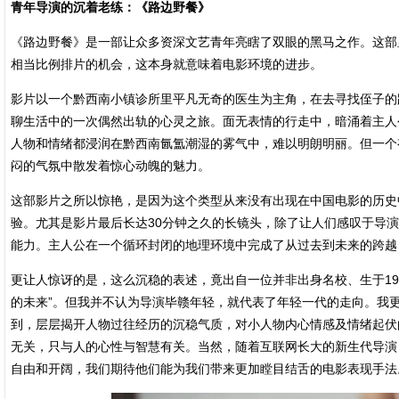
青年导演的沉着老练：《路边野餐》
《路边野餐》是一部让众多资深文艺青年亮瞎了双眼的黑马之作。这部
相当比例排片的机会，这本身就意味着电影环境的进步。
影片以一个黔西南小镇诊所里平凡无奇的医生为主角，在去寻找侄子的
聊生活中的一次偶然出轨的心灵之旅。面无表情的行走中，暗涌着主人
人物和情绪都浸润在黔西南氤氲潮湿的雾气中，难以明朗明丽。但一个
闷的气氛中散发着惊心动魄的魅力。
这部影片之所以惊艳，是因为这个类型从来没有出现在中国电影的历史
验。尤其是影片最后长达30分钟之久的长镜头，除了让人们感叹于导
能力。主人公在一个循环封闭的地理环境中完成了从过去到未来的跨越
更让人惊讶的是，这么沉稳的表述，竟出自一位并非出身名校、生于19
的未来”。但我并不认为导演毕赣年轻，就代表了年轻一代的走向。我
到，层层揭开人物过往经历的沉稳气质，对小人物内心情感及情绪起伏
无关，只与人的心性与智慧有关。当然，随着互联网长大的新生代导演
自由和开阔，我们期待他们能为我们带来更加瞠目结舌的电影表现手法