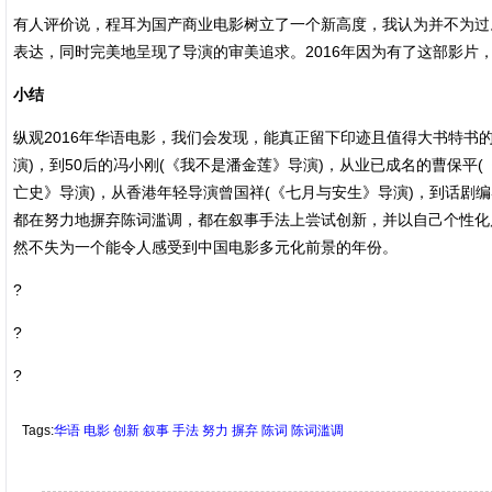
有人评价说，程耳为国产商业电影树立了一个新高度，我认为并不为过
表达，同时完美地呈现了导演的审美追求。2016年因为有了这部影片
小结
纵观2016年华语电影，我们会发现，能真正留下印迹且值得大书特书
演)，到50后的冯小刚(《我不是潘金莲》导演)，从业已成名的曹保平
亡史》导演)，从香港年轻导演曾国祥(《七月与安生》导演)，到话剧
都在努力地摒弃陈词滥调，都在叙事手法上尝试创新，并以自己个性化风
然不失为一个能令人感受到中国电影多元化前景的年份。
?
?
?
Tags:
华语
电影
创新
叙事
手法
努力
摒弃
陈词
陈词滥调