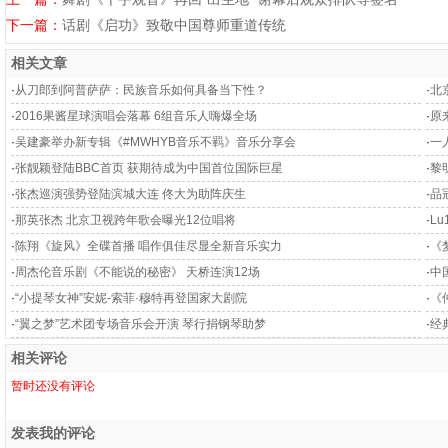
下一篇：
话剧《启功》致敬中国尊师重道传统
相关文章
·
从刀郎到阿普萨萨：民族音乐如何具备当下性？
·
北
·
2016果酱星球演唱会落幕 6组音乐人嗨爆全场
·
原
·
吴建豪举办新专辑《#MWHYB音乐不羁》音乐分享会
·
一
·
张靓颖登陆BBC首页 获期待成为中国首位国际巨星
·
黎
·
张杰巡演强势登陆滨城大连 佟大为助阵庆生
·
品
·
那英张杰 北京卫视跨年歌会曝光12位唱将
·
L
·
陈翔《旋风》全碟首播 唱作俱佳尽显全新音乐实力
·
《
·
周杰伦音乐剧《不能说的秘密》 天桥连演12场
·
中
·
“小提琴女神”安妮-索菲·穆特再登国家大剧院
·
《
·
“翼之梦”艺术团专场音乐会开演 琴行捐钢琴助梦
·
经
相关评论
暂时还没有评论
发表我的评论