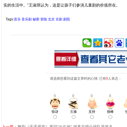
实的生活中。”王淑琪认为，这是让孩子们参演儿童剧的价值所在。
Tags:
音乐
音乐剧
秘密
登陆
北京
京剧
剧院
请选择您看到这篇文章时的心情: 已有
0
人表态：
0
0
0
0
惊讶
欠揍
支持
很棒
上一篇：
舞剧《千手观音》再回“出生地” 谢幕后观众排队等签名