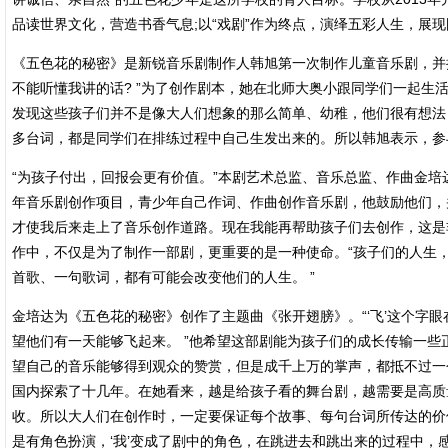
品读世界文化，营造书香气息;以“戏剧”作为终点，演绎五彩人生，展
《五色花的秘密》是新锐音乐剧制作人韩旭第一次制作儿童音乐剧，并
不能听懂我讲的话? ”为了创作剧本，她在北师大奥小跟同学们一起生
发现这些孩子们并不是像大人们想象的那么简单、幼稚，他们很有想法
多台词，都是同学们在排练过程中自己生发出来的。所以韩旭表示，参
“为孩子付出，回报会更有价值。”本剧艺术总监、音乐总监、作曲金培
年音乐剧创作项目，青少年自己作词、作曲创作音乐剧，他鼓励他们，
才使我后来走上了音乐创作道路。现在我能再帮助孩子们去创作，这是
作中，不仅是为了制作一部剧，更重要的是一种使命。“孩子们的人生
首歌、一句歌词，都有可能会改变他们的人生。 ”
金培达为《五色花的秘密》创作了主题曲《张开翅膀》。“‘飞’这个字
望他们有一天能够飞起来。 ”他希望这部剧能为孩子们的成长传输一些
望自己的音乐能够得到观众的赞赏，但是成千上万的掌声，都抵不过一
国内探索了十几年。在她看来，越是给孩子看的舞台剧，越需要是高质
收。所以大人们在创作时，一定要保证每个故事、每句台词所传达的价
是有角色扮演，‘我’变成了剧中的角色，在跳进去和跳出来的过程中，