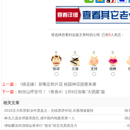
请选择您看到这篇文章时的心情: 已有
0
人表态：
0
0
0
0
惊讶
欠揍
支持
很棒
上一篇：
《桃花缘》首曝定档片花 校园神话甜蜜来袭
下一篇：
粉丝山呼安可！《爸爸4》1月6日加集“大团圆”篇
相关文章
·
2016五大民营影业年度盘点：光线票房夺冠 乐视增速最快
·
徐
·
林允入选全球最美面孔 成中国内地最美第一人
·
张
·
谭咏麟深圳演唱会将举行 “校长”坦言无票房压力
·
《