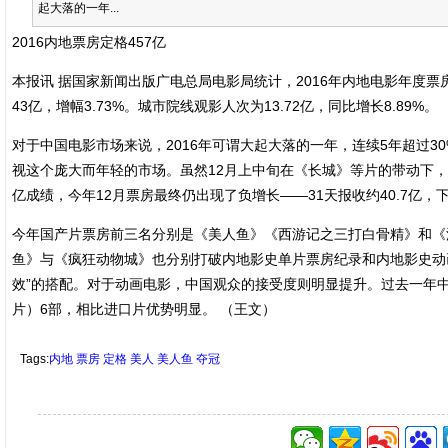
起大落的一年...
2016内地票房定格457亿
本报讯 据国家新闻出版广电总局电影局统计，2016年内地电影年度票房最终定
43亿，增幅3.73%。城市院线观影人次为13.72亿，同比增长8.89%。
对于中国电影市场来说，2016年可谓大起大落的一年，连续5年超过
视这个庞大而年轻的市场。虽然12月上中旬在《长城》等片的带动下，
亿成绩，今年12月票房最终仍出现了负增长——31天报收约40.7亿，
今年国产片票房前三名分别是《美人鱼》《西游记之三打白骨精》和《
鱼》与《疯狂动物城》也分别打破内地影史单片票房纪录和内地影史动
效”的搭配。对于动画电影，中国观众的接受度则明显提升。过去一年中
片）6部，相比进口片优势明显。 （王文）
Tags:
内地
票房
定格
美人
美人鱼
夺冠