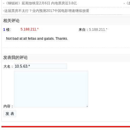
·
《钢锯岭》延期放映至2月6日 内地票房近3.8亿
·
《
·
这届票房不太行？业内预测2017中国电影增速继续放缓
相关评论
5.188.211.*
1
楼:
来自：
5.188.211.*
Not bad at all fellas and galals. Thanks.
发表我的评论
大名：
内容：