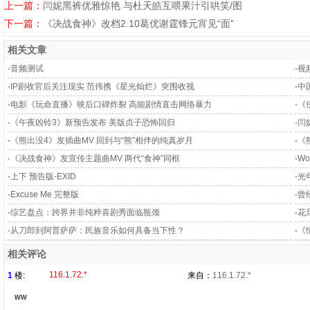
上一篇：
闫妮黑裤优雅惊艳 与杜天皓互喂果汁引哄笑/图
下一篇：
《决战食神》改档2.10葛优谢霆锋元宵见“面”
相关文章
·
音频测试
·
视
·
IP剧收官后关注现实 范伟携《星光灿烂》突围收视
·
中
·
电影《玩命直播》映后口碑炸裂 高能剧情直击网络暴力
·
《
·
《午夜凶铃3》新预告发布 美版贞子恐怖回归
·
闫
·
《熊出没4》发插曲MV 回到与“熊”相伴的纯真岁月
·
《
·
《决战食神》发宣传主题曲MV 两代“食神”同框
·
Wo
·
上下 预告版-EXID
·
光
·
Excuse Me 完整版
·
曾
·
综艺盘点：跨界并非纯粹喜剧秀面临瓶颈
·
花
·
从刀郎到阿普萨萨：民族音乐如何具备当下性？
·
《
相关评论
116.1.72.*
1
楼:
来自：
116.1.72.*
ww