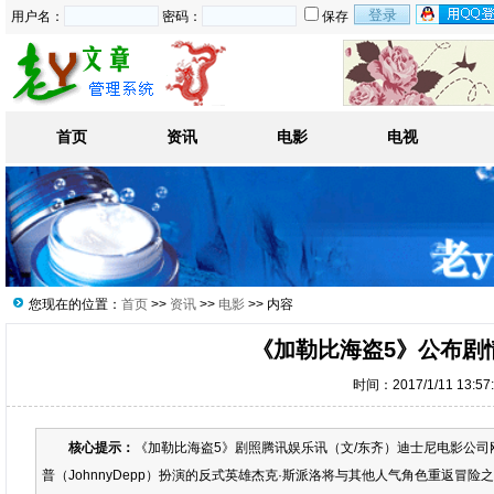
用户名：
密码：
保存
首页
资讯
电影
电视
您现在的位置：
首页
>>
资讯
>>
电影
>> 内容
《加勒比海盗5》公布剧
时间：2017/1/11 13:5
核心提示：
《加勒比海盗5》剧照腾讯娱乐讯（文/东齐）迪士尼电影公司
普（JohnnyDepp）扮演的反式英雄杰克·斯派洛将与其他人气角色重返冒险之旅