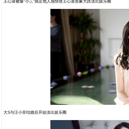
王心凌被爆“小三”插足他人感情使王心凌形象大跌淡出娱乐圈
大S与汪小菲结婚后开始淡出娱乐圈