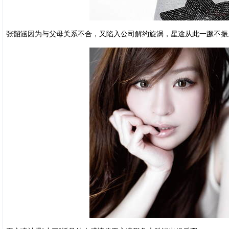
张韶涵因为与父母关系不合，又陷入公司解约旋涡，星途从此一蹶不振