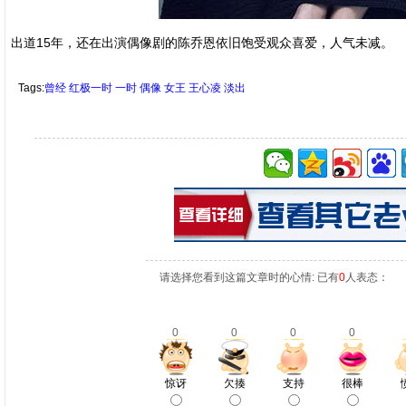
出道15年，还在出演偶像剧的陈乔恩依旧饱受观众喜爱，人气未减。
Tags:
曾经
红极一时
一时
偶像
女王
王心凌
淡出
请选择您看到这篇文章时的心情: 已有
0
人表态：
0
0
0
0
惊讶
欠揍
支持
很棒