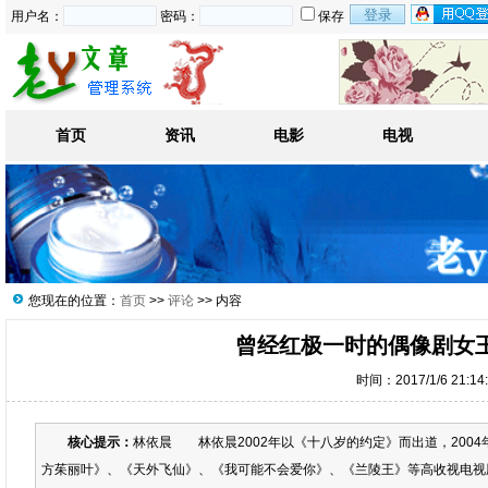
用户名：
密码：
保存
首页
资讯
电影
电视
您现在的位置：
首页
>>
评论
>> 内容
曾经红极一时的偶像剧女
时间：2017/1/6 21:1
核心提示：
林依晨 林依晨2002年以《十八岁的约定》而出道，200
方茱丽叶》、《天外飞仙》、《我可能不会爱你》、《兰陵王》等高收视电视