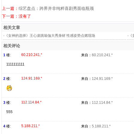
上一篇：
综艺盘点：跨界并非纯粹喜剧秀面临瓶颈
下一篇：没有了
相关文章
·
《女神的选择》王心凌跳瑜伽大秀身材 性感姿势点燃现场
·
《
相关评论
60.210.241.*
1
楼:
来自：
60.210.241.*
1111111111
124.91.169.*
2
楼:
来自：
124.91.169.*
112.114.84.*
3
楼:
来自：
112.114.84.*
555
5.188.211.*
4
楼:
来自：
5.188.211.*