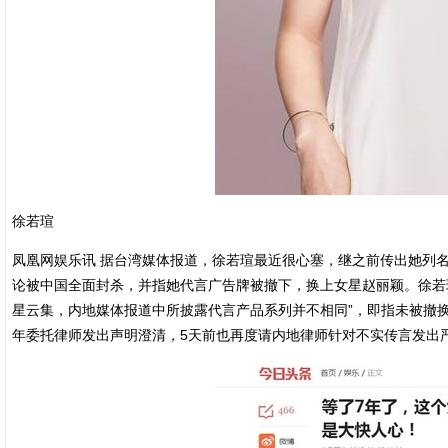
徐若瑄
凤凰网娱乐讯 据台湾媒体报道，徐若瑄最近很心塞，继之前传出她列
论被中国全面封杀，并指她代言广告牌被撤下，换上女星赵丽颖。徐若
星云集，内地媒体报道中所披露代言产品系列并不相同”，即指未被撤换
年委托律师发出声明澄清，5天前也再度请内地律师针对不实传言发出