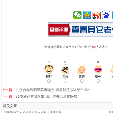
请选择您看到这篇文章时的心情: 已有
0
人表态：
0
0
0
0
惊讶
欠揍
支持
很棒
上一篇：
北京台春晚明星阵容曝光 李晨和范冰冰登台演出
下一篇：
71岁潘迎紫晒粉嫩旧照 曾失恋清贫蜗居
相关文章
·
彭于晏和70岁妈妈同游日本粉丝：婆婆好酷
·
王