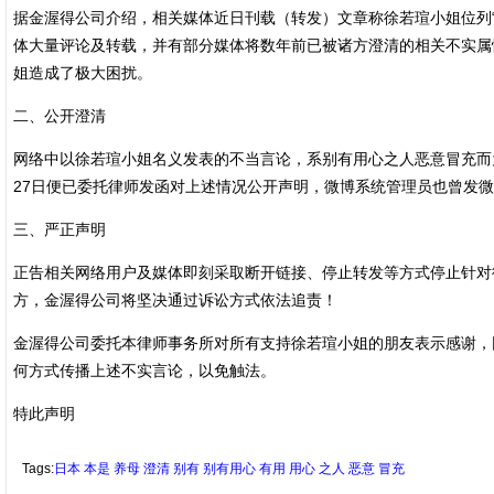
据金渥得公司介绍，相关媒体近日刊载（转发）文章称徐若瑄小姐位列
体大量评论及转载，并有部分媒体将数年前已被诸方澄清的相关不实属
姐造成了极大困扰。
二、公开澄清
网络中以徐若瑄小姐名义发表的不当言论，系别有用心之人恶意冒充而为
27日便已委托律师发函对上述情况公开声明，微博系统管理员也曾发
三、严正声明
正告相关网络用户及媒体即刻采取断开链接、停止转发等方式停止针对
方，金渥得公司将坚决通过诉讼方式依法追责！
金渥得公司委托本律师事务所对所有支持徐若瑄小姐的朋友表示感谢，
何方式传播上述不实言论，以免触法。
特此声明
Tags:
日本
本是
养母
澄清
别有
别有用心
有用
用心
之人
恶意
冒充