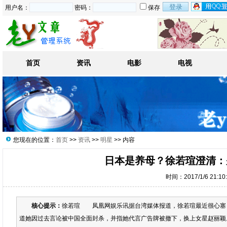
用户名：
密码：
保存
首页
资讯
电影
电视
您现在的位置：
首页
>>
资讯
>>
明星
>> 内容
日本是养母？徐若瑄澄清：
时间：2017/1/6 21:1
核心提示：
徐若瑄 凤凰网娱乐讯据台湾媒体报道，徐若瑄最近很心塞，
道她因过去言论被中国全面封杀，并指她代言广告牌被撤下，换上女星赵丽颖