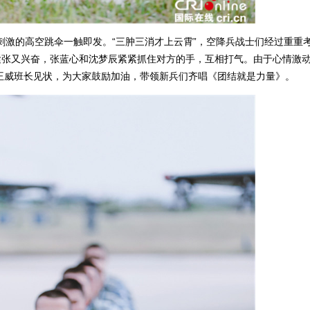
刺激的高空跳伞一触即发。“三肿三消才上云霄”，空降兵战士们经过重重
紧张又兴奋，张蓝心和沈梦辰紧紧抓住对方的手，互相打气。由于心情激
王威班长见状，为大家鼓励加油，带领新兵们齐唱《团结就是力量》。