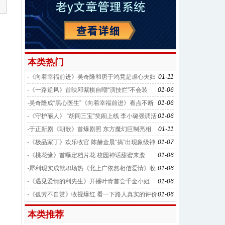
本类热门
·
《向着幸福前进》吴奇隆和唐于鸿竟是虐心夫妇
01-11
·
《一路逆风》首映邓紫棋自嘲“演技烂”不会装
01-06
·
吴奇隆成“黑心医生”《向着幸福前进》看点不断
01-06
·
《守护丽人》 “胡同三宝”笑闹上线 李小璐强调活
01-06
在当下
·
于正新剧《朝歌》首爆剧照 东方魔幻巨制亮相
01-11
·
《极品家丁》欢乐收官 陈赫金晨“搞”出现象级神
01-07
剧
·
《桃花缘》首曝定档片花 校园神话甜蜜来袭
01-06
·
犀利现实成就职场热《北上广依然相信爱情》收
01-06
官
·
《遇见爱情的利先生》开播叶青首尝千金小姐
01-06
·
《孤芳不自赏》收视爆红 看一下路人真实的评价
01-06
本类推荐