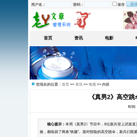
用户名：
密码：
保存
首页
资讯
电影
您现在的位置：
首页
>>
资讯
>>
电视
>> 内容
《真男2》高空跳
时间：2
核心提示：
本周《真男2》节目中，8位新兵登上武装直
验，都练就了两条“铁腿”。面对惊险的高空跳伞，新兵们既