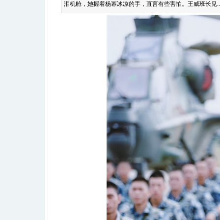
泪机舱，她握着杨幂冰凉的手，直言有些害怕。王威班长见..