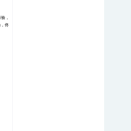
考验，
动，佟