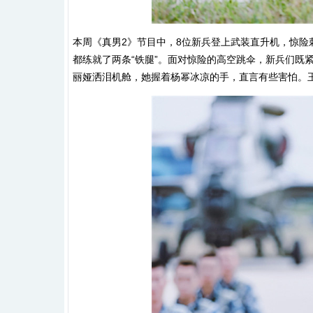
本周《真男2》节目中，8位新兵登上武装直升机，惊险
都练就了两条“铁腿”。面对惊险的高空跳伞，新兵们既
丽娅洒泪机舱，她握着杨幂冰凉的手，直言有些害怕。