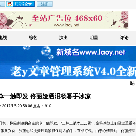
电视
综艺
演出
明星
评论
伞一触即发 佟丽娅洒泪杨幂手冰凉
017/1/6 20:58:06 点击：
910
升机，惊险刺激的高空跳伞一触即发。“三肿三消才上云霄”，空降兵战士们经过重重考
紧张又兴奋，张蓝心和沈梦辰紧紧抓住对方的手，互相打气。由于心情激动，佟丽娅洒