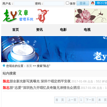
用户名：
密码：
保存
首页
资讯
电影
电视
您现在的位置：
首页
>> 搜索"陈志"
站内搜索
陈志
朋全新光影写真曝光 深圳个唱定档平安夜
2017-01-06 点击：552 评论
陈志
朋“志爱”深圳热力开唱忆吴奇隆兄弟情当众洒泪
2017-01-06 点击：1
首 页
上一页
1
下一页
末 页