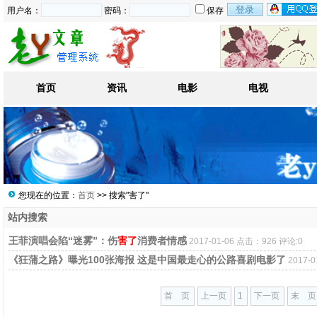
用户名：
密码：
保存
首页
资讯
电影
电视
您现在的位置：
首页
>> 搜索"害了"
站内搜索
王菲演唱会陷“迷雾”：伤
害了
消费者情感
2017-01-06 点击：926 评论:0
《狂蒲之路》曝光100张海报 这是中国最走心的公路喜剧电影了
2017-
首 页
上一页
1
下一页
末 页