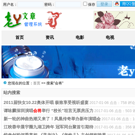
用户名：
密码：
保存
首页
资讯
电影
电视
您现在的位置：
首页
>> 搜索"会将"
站内搜索
2011届快女10.22奥体开唱 极致享受视听盛宴
2017-01-06 点击：758 评论
谭咏麟深圳演唱
会将
举行 “校长”坦言无票房压力
2017-01-06 点击：503 
新一轮的神曲热潮又来了！凤凰传奇举办新年演唱会
2017-01-06 点击：1
江映蓉华晨宇圈九湖卫跨年 冠军同台聚首引期待
2017-01-06 点击：356 
惊奇创投评委亮相 《寻龙诀》《老炮儿》主创领衔跨界