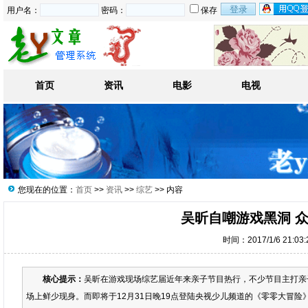
用户名：
密码：
保存
首页
资讯
电影
电视
您现在的位置：
首页
>>
资讯
>>
综艺
>> 内容
吴昕自嘲游戏黑洞 
时间：2017/1/6 21:03
核心提示：
吴昕在游戏现场综艺届近年来亲子节目热行，不少节目主打亲
场上鲜少现身。而即将于12月31日晚19点登陆央视少儿频道的《零零大冒险》