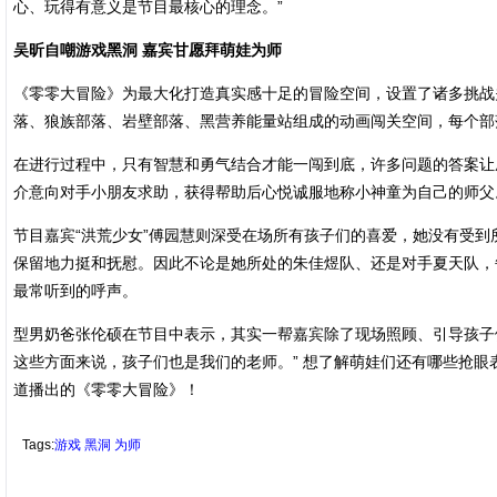
心、玩得有意义是节目最核心的理念。”
吴昕自嘲游戏黑洞 嘉宾甘愿拜萌娃为师
《零零大冒险》为最大化打造真实感十足的冒险空间，设置了诸多挑战
落、狼族部落、岩壁部落、黑营养能量站组成的动画闯关空间，每个部
在进行过程中，只有智慧和勇气结合才能一闯到底，许多问题的答案让
介意向对手小朋友求助，获得帮助后心悦诚服地称小神童为自己的师父
节目嘉宾“洪荒少女”傅园慧则深受在场所有孩子们的喜爱，她没有受
保留地力挺和抚慰。因此不论是她所处的朱佳煜队、还是对手夏天队，
最常听到的呼声。
型男奶爸张伦硕在节目中表示，其实一帮嘉宾除了现场照顾、引导孩子
这些方面来说，孩子们也是我们的老师。” 想了解萌娃们还有哪些抢眼表
道播出的《零零大冒险》！
Tags:
游戏
黑洞
为师