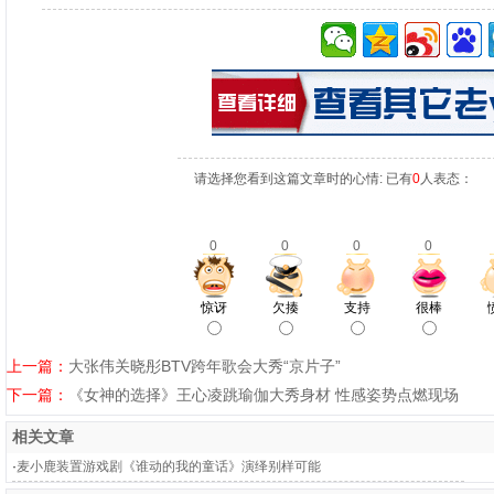
请选择您看到这篇文章时的心情: 已有
0
人表态：
0
0
0
0
惊讶
欠揍
支持
很棒
上一篇：
大张伟关晓彤BTV跨年歌会大秀“京片子”
下一篇：
《女神的选择》王心凌跳瑜伽大秀身材 性感姿势点燃现场
相关文章
·
麦小鹿装置游戏剧《谁动的我的童话》演绎别样可能