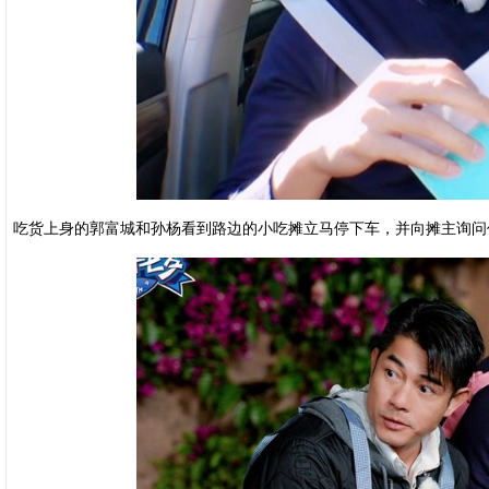
吃货上身的郭富城和孙杨看到路边的小吃摊立马停下车，并向摊主询问