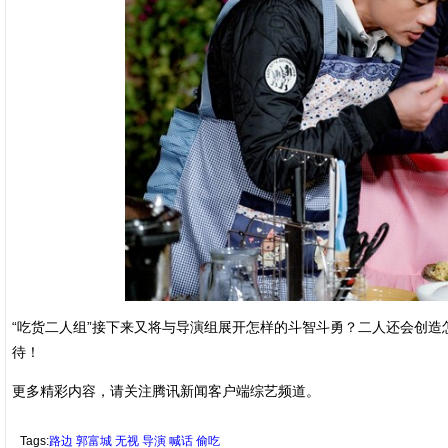
“吃货二人组”接下来又将与导演组展开怎样的斗智斗勇？二人还会创造
待！
更多精彩内容，请关注腾讯新闻客户端综艺频道。
Tags:
路边
郭富城
无视
导演
喊话
偷吃