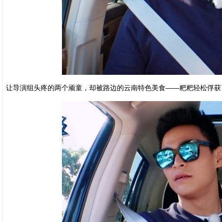
让导演组头疼的两个顽童，却被路边的云南特色美食——粑粑轻松俘获