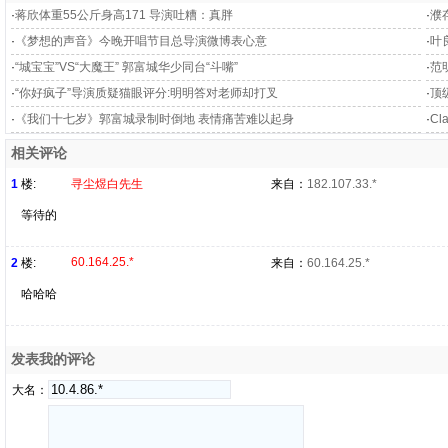
·
蒋欣体重55公斤身高171 导演吐糟：真胖
·
濮
·
《梦想的声音》今晚开唱节目总导演微博表心意
·
叶
·
“城宝宝”VS“大魔王” 郭富城华少同台“斗嘴”
·
范
·
“你好疯子”导演质疑猫眼评分:明明答对老师却打叉
·
顶
·
《我们十七岁》郭富城录制时倒地 表情痛苦难以起身
·
C
相关评论
1
楼:
寻尘煜白先生
来自：
182.107.33.*
等待的
60.164.25.*
2
楼:
来自：
60.164.25.*
哈哈哈
发表我的评论
大名：