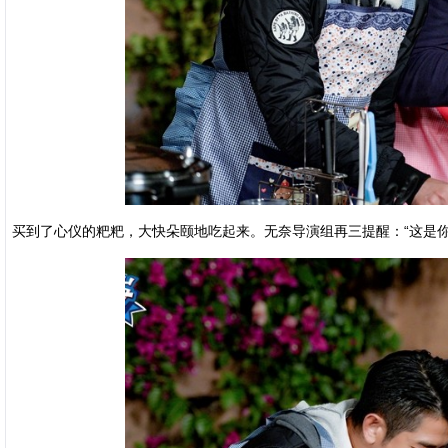
买到了心仪的粑粑，大快朵颐地吃起来。无奈导演组再三提醒：“这是