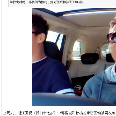
组找食材时，孙杨因为怕鸡，抢先预约和郭天王组成抓...
上周六，浙江卫视《我们十七岁》中郭富城和孙杨的亲密互动被网友称为