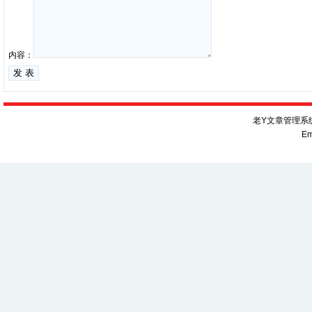
内容：
老Y文章管理系统V
Em