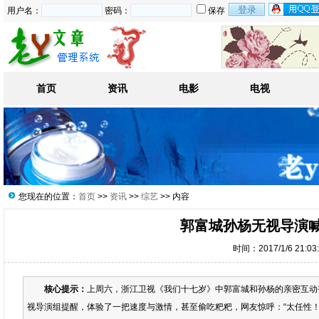
用户名：
密码：
保存
首页
资讯
电影
电视
您现在的位置：
首页
>>
资讯
>>
综艺
>> 内容
郭富城孙杨无视导演喊
时间：2017/1/6 21:0
核心提示：
上周六，浙江卫视《我们十七岁》中郭富城和孙杨的亲密互动被
视导演组提醒，体验了一把速度与激情，甚至偷吃粑粑，网友惊呼：“太任性！