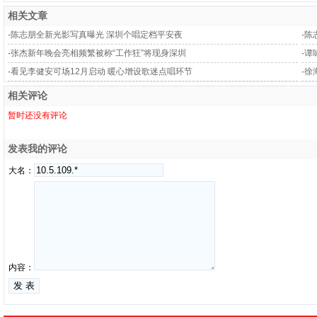
相关文章
·
陈志朋全新光影写真曝光 深圳个唱定档平安夜
·
陈
·
张杰新年晚会亮相频繁被称“工作狂”将现身深圳
·
谭
·
看见李健安可场12月启动 暖心增设歌迷点唱环节
·
徐
相关评论
暂时还没有评论
发表我的评论
大名：
内容：