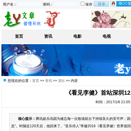
用户名：
密码：
保存
首页
资讯
电影
电视
您现在的位置：
首页
>>
资讯
>>
演出
>> 内容
《看见李健》首站深圳12
时间：2017/1/6 21:0
核心提示：
腾讯娱乐讯因为难忘每一次散场前台下持续良久的安可声；因
息”。时隔近120天后，他回来了。“音乐诗人”李健2016《看见李健》世界巡