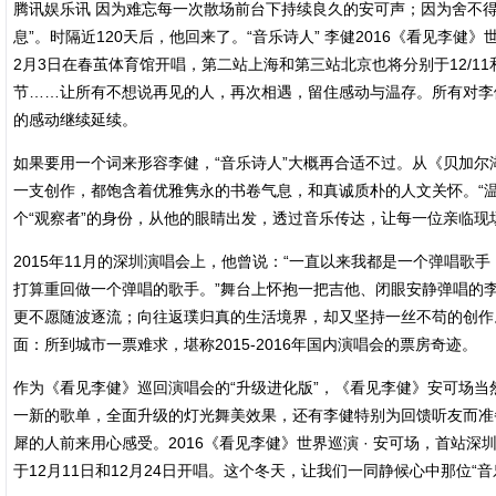
腾讯娱乐讯 因为难忘每一次散场前台下持续良久的安可声；因为舍不
息”。时隔近120天后，他回来了。“音乐诗人” 李健2016《看见李健
2月3日在春茧体育馆开唱，第二站上海和第三站北京也将分别于12/11
节……让所有不想说再见的人，再次相遇，留住感动与温存。所有对李
的感动继续延续。
如果要用一个词来形容李健，“音乐诗人”大概再合适不过。从《贝加
一支创作，都饱含着优雅隽永的书卷气息，和真诚质朴的人文关怀。“
个“观察者”的身份，从他的眼睛出发，透过音乐传达，让每一位亲临
2015年11月的深圳演唱会上，他曾说：“一直以来我都是一个弹唱
打算重回做一个弹唱的歌手。”舞台上怀抱一把吉他、闭眼安静弹唱的
更不愿随波逐流；向往返璞归真的生活境界，却又坚持一丝不苟的创作
面：所到城市一票难求，堪称2015-2016年国内演唱会的票房奇迹。
作为《看见李健》巡回演唱会的“升级进化版”，《看见李健》安可场
一新的歌单，全面升级的灯光舞美效果，还有李健特别为回馈听友而准
犀的人前来用心感受。2016《看见李健》世界巡演 · 安可场，首站
于12月11日和12月24日开唱。这个冬天，让我们一同静候心中那位“