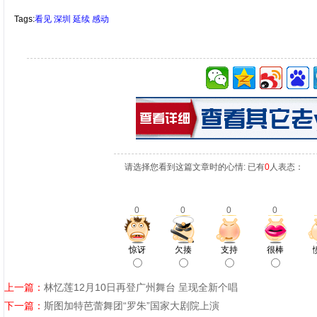
Tags:
看见
深圳
延续
感动
请选择您看到这篇文章时的心情: 已有
0
人表态：
0
0
0
0
惊讶
欠揍
支持
很棒
上一篇：
林忆莲12月10日再登广州舞台 呈现全新个唱
下一篇：
斯图加特芭蕾舞团“罗朱”国家大剧院上演