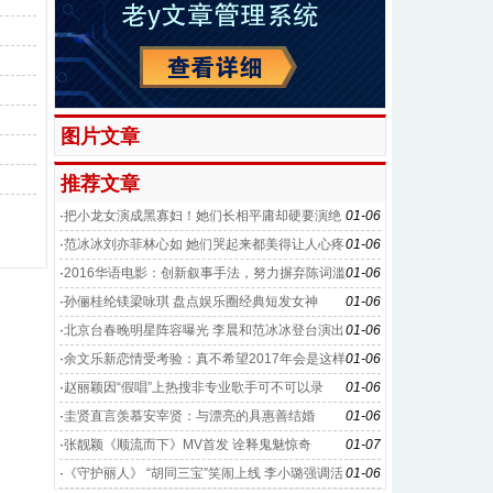
图片文章
推荐文章
·
把小龙女演成黑寡妇！她们长相平庸却硬要演绝
01-06
世美女
·
范冰冰刘亦菲林心如 她们哭起来都美得让人心疼
01-06
·
2016华语电影：创新叙事手法，努力摒弃陈词滥
01-06
调
·
孙俪桂纶镁梁咏琪 盘点娱乐圈经典短发女神
01-06
·
北京台春晚明星阵容曝光 李晨和范冰冰登台演出
01-06
·
余文乐新恋情受考验：真不希望2017年会是这样
01-06
的开始
·
赵丽颖因“假唱”上热搜非专业歌手可不可以录
01-06
唱？
·
圭贤直言羡慕安宰贤：与漂亮的具惠善结婚
01-06
·
张靓颖《顺流而下》MV首发 诠释鬼魅惊奇
01-07
·
《守护丽人》 “胡同三宝”笑闹上线 李小璐强调活
01-06