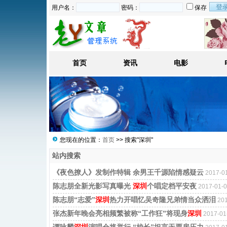
用户名：
密码：
保存
首页
资讯
电影
您现在的位置：
首页
>> 搜索"深圳"
站内搜索
《夜色撩人》发制作特辑 余男王千源陷情感疑云
2017-
陈志朋全新光影写真曝光
深圳
个唱定档平安夜
2017-01
陈志朋“志爱”
深圳
热力开唱忆吴奇隆兄弟情当众洒泪
20
张杰新年晚会亮相频繁被称“工作狂”将现身
深圳
2017-0
谭咏麟
深圳
演唱会将举行 “校长”坦言无票房压力