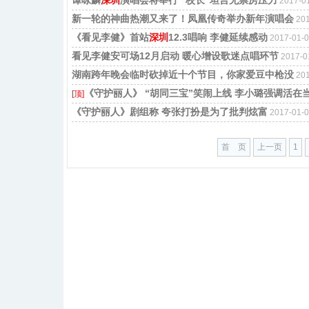
2017-
新一轮的神曲热潮又来了！凤凰传奇举办新年演唱会
20
《看见李健》首站
深圳
12.3唱响 李健延续感动
2017-01
看见李健安可场12月启动 暖心增设歌迷点唱环节
2017-
湖南跨年晚会临时砍掉近十个节目，你家爱豆中枪没
20
《守护丽人》 “胡同三宝”笑闹上线 李小璐强调活在
[顶]
《守护丽人》剧组称 夸张打扮是为了批判炫富
2017-01
首 页
上一页
1