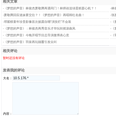
相关文章
·
《梦想的声音》林俊杰萧敬腾再遇同门！林师叔送绿蛋糕耍心机？！
·
林
·
萧敬腾回应迷妹要交往？！《梦想的声音》再唱韩红名曲！
·
张
·
邓紫棋童年珍贵影像首次披露自嘲“演技烂”不会装
·
《
·
《梦想的声音》：林俊杰再秀音乐才华玩转摇滚曲风
·
《
·
《梦想的声音》今晚开唱节目总导演微博表心意
·
《
·
《梦想的声音》羽泉再玩颠覆引发尖叫
相关评论
暂时还没有评论
发表我的评论
大名：
内容：