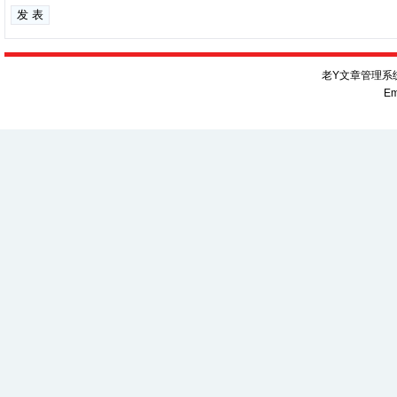
老Y文章管理系统V
Em