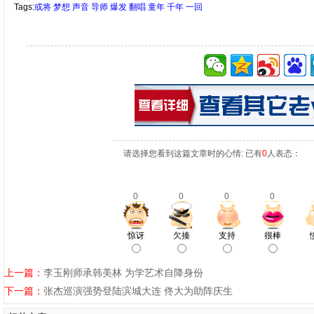
Tags:
或将
梦想
声音
导师
爆发
翻唱
童年
千年
一回
请选择您看到这篇文章时的心情: 已有
0
人表态：
0
0
0
0
惊讶
欠揍
支持
很棒
上一篇：
李玉刚师承韩美林 为学艺术自降身份
下一篇：
张杰巡演强势登陆滨城大连 佟大为助阵庆生