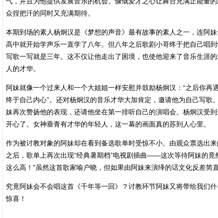
气，并且为他提供发展音乐的机会。慷慨爱才之心让舞台充满正能量的
众捏把汗的同时又充满期待。
本期到场的素人杨炯汉是《梦想的声音》最有故事的素人之一，连阿妹
高中就开始学声乐一直学了八年。但八年之后歌剧小哥终于把自己唱到
写歌一写就是三年。这不仅让他走出了困境，也使他迎来了音乐生涯的
人的才华。
阿妹就像一个过来人和一个大姐姐一样安慰并鼓励杨炯汉：“之后你再
终于自己内心”。还对杨炯汉的音乐才华大加肯定，邀请他为自己写歌
妹再次赞扬他的表现，还请他坐在第一排听自己的演唱会。杨炯汉受到
开心了。女神垂青有才华的年轻人，这一幕的画面真的苏到人心里。
作为被讨教对象的阿妹却在看到备选歌单时受惊不小。由观众票选出来
之后，歌单上再次出现“经典暑期档”电视剧插曲——这次等待阿妹的竟
这么高！”虽然这首歌家喻户晓，但如果由阿妹来演绎的话文化反差简
究竟阿妹会不会唱这首《千年等一回》？讨教环节阿妹又将带给我们什么
惊喜！