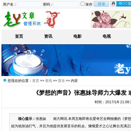
用户名：
密码：
保存
首页
资讯
电影
电视
您现在的位置：
首页
>>
资讯
>>
音乐
>> 内容
《梦想的声音》张惠妹导师力大爆发 
时间：2017/1/6 21:08
核心提示：
张惠妹 南方网讯 本周五晚即将在爱奇艺全网独播的《梦想
姐为他加油打气，并且为他提供发展音乐的机会。慷慨爱才之心让舞台充满正