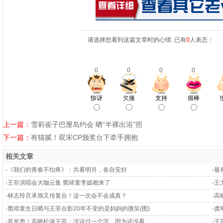
请选择您看到这篇文章时的心情: 已有
0
人表态：
0
0
0
0
惊讶
欠揍
支持
很棒
上一篇：
雪莉崔子巴厘岛约会 晒“半裸出浴”照
下一篇：
有猫腻！双宋CP颁奖台下牵手拥抱
相关文章
·
《我们的青春不怕疼》：共看明月，各自安好
·
最
·
王菲演唱会大咖云集 窦靖童李嫣都来了
·
王
·
林志玲言承旭又传复合！这一次会不会成真？
·
高
·
窦靖童生日晒与王菲合影20年不变的是妈妈的微笑(图)
·
龚
·
首发声！高晓松谈王菲：没说过一个字，因为还没看
·
王