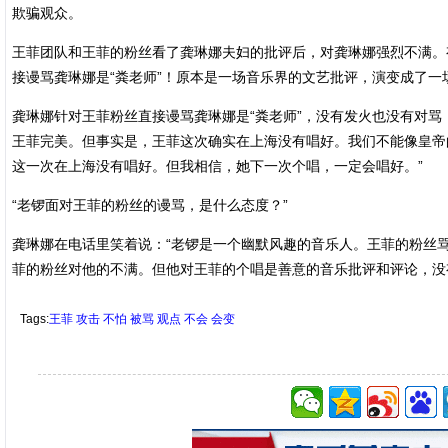
欺骗观众。
王菲团队和王菲的粉丝看了龚琳娜夫妇的批评后，对龚琳娜强烈不满。
接谩骂龚琳娜是“粪老师”！原本是一场音乐界的文艺批评，演变成了一
龚琳娜针对王菲粉丝直接谩骂龚琳娜是“粪老师”，没有发火也没有对骂
王菲完美。但事实是，王菲这次确实在上海没有唱好。我们不能像皇帝
这一次在上海没有唱好。但我相信，她下一次个唱，一定会唱好。”
“老锣面对王菲的粉丝的谩骂，是什么态度？”
龚琳娜在电话里笑着说：“老锣是一个幽默风趣的音乐人。王菲的粉丝
菲的粉丝对他的不满。但他对王菲的个唱是善意的音乐批评和评论，没
Tags:
王菲
攻击
不怕
被骂
观点
不会
会变