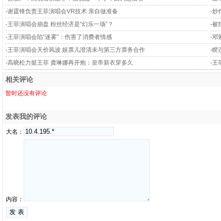
·
谢霆锋负责王菲演唱会VR技术 亲自做准备
·
炒
·
王菲演唱会崩盘 粉丝经济是“幻乐一场”？
·
被
·
王菲演唱会陷“迷雾”：伤害了消费者情感
·
邓
·
王菲演唱会天价风波 娱票儿澄清未与第三方票务合作
·
睽
·
高晓松力挺王菲 龚琳娜再开炮：皇帝新衣穿多久
·
王
相关评论
暂时还没有评论
发表我的评论
大名：
内容：