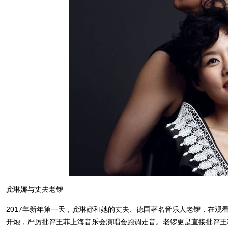
龚琳娜与丈夫老锣
2017年新年第一天，龚琳娜和她的丈夫、德国著名音乐人老锣，在观看
开炮，严厉批评王菲上海音乐会演唱会跑调走音。老锣更是直接批评王