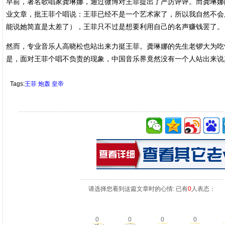
早前，著名歌唱家龚琳娜，通过微博对王菲提出了严厉评评。而龚琳娜
业文章，批王菲个唱说：王菲已经不是一个艺术家了，所以我自然不会
能说她简直是太差了），王菲只不过是想要利用自己的名声赚钱罢了。
然而，专业音乐人高晓松也站出来力挺王菲。龚琳娜的先生老锣大为吃
是，面对王菲个唱不负责的现象，中国音乐界竟然没有一个人站出来说
Tags:
王菲
炮轰
皇帝
请选择您看到这篇文章时的心情: 已有
0
人表态：
0
0
0
0