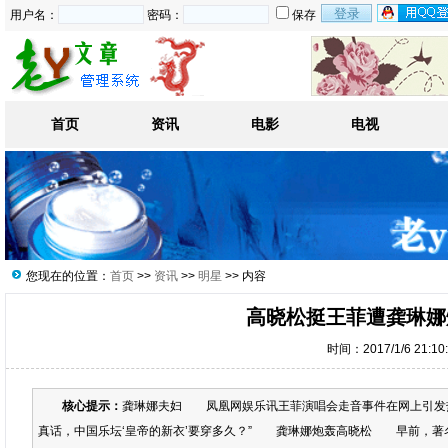
用户名：
密码：
保存
首页
资讯
电影
电视
您现在的位置：
首页
>>
资讯
>>
明星
>> 内容
高晓松挺王菲遭龚琳娜
时间：2017/1/6 21:1
核心提示：
龚琳娜夫妇 凤凰网娱乐讯王菲演唱会走音事件在网上引发热
真话，中国乐坛‘皇帝的新衣’要穿多久？” 龚琳娜炮轰高晓松 早前，著