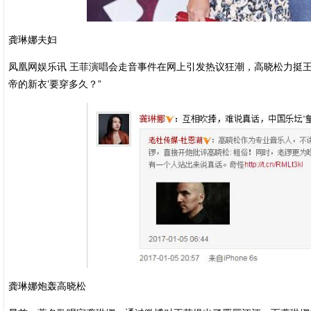
龚琳娜夫妇
凤凰网娱乐讯 王菲演唱会走音事件在网上引发热议狂潮，高晓松力挺王
帝的新衣’要穿多久？”
龚琳娜炮轰高晓松