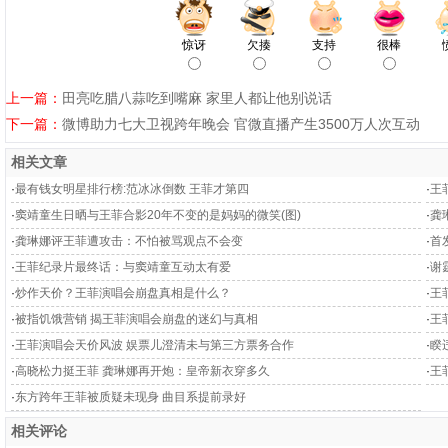
惊讶
欠揍
支持
很棒
上一篇：
田亮吃腊八蒜吃到嘴麻 家里人都让他别说话
下一篇：
微博助力七大卫视跨年晚会 官微直播产生3500万人次互动
相关文章
·
最有钱女明星排行榜:范冰冰倒数 王菲才第四
·
王
·
窦靖童生日晒与王菲合影20年不变的是妈妈的微笑(图)
·
龚
·
龚琳娜评王菲遭攻击：不怕被骂观点不会变
·
首
·
王菲纪录片最终话：与窦靖童互动太有爱
·
谢
·
炒作天价？王菲演唱会崩盘真相是什么？
·
王
·
被指饥饿营销 揭王菲演唱会崩盘的迷幻与真相
·
王
·
王菲演唱会天价风波 娱票儿澄清未与第三方票务合作
·
睽
·
高晓松力挺王菲 龚琳娜再开炮：皇帝新衣穿多久
·
王
·
东方跨年王菲被质疑未现身 曲目系提前录好
相关评论