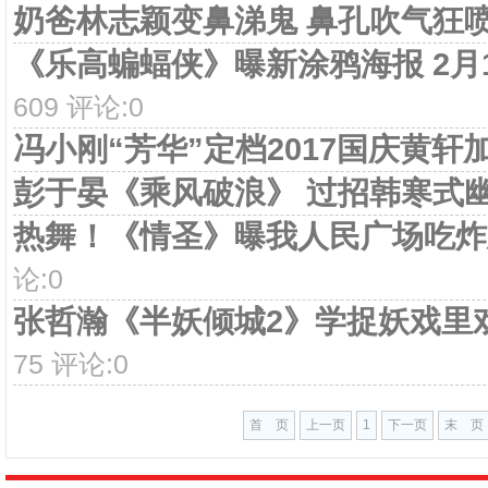
奶爸林志颖变鼻涕鬼 鼻孔吹气狂
《乐高蝙蝠侠》曝新涂鸦海报 2月
609 评论:0
冯小刚“芳华”定档2017国庆黄轩
彭于晏《乘风破浪》 过招韩寒式
热舞！《情圣》曝我人民广场吃炸
论:0
张哲瀚《半妖倾城2》学捉妖戏里
75 评论:0
首 页
上一页
1
下一页
末 页