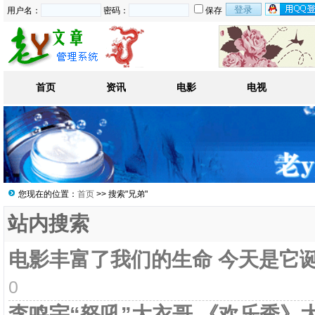
用户名：
密码：
保存
首页
资讯
电影
电视
您现在的位置：
首页
>> 搜索"兄弟"
站内搜索
电影丰富了我们的生命 今天是它
0
李鸣宇“怒吼”大衣哥 《欢乐秀》