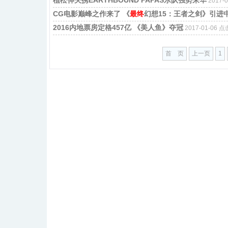
2017-
CG电影巅峰之作来了 《
最终
幻想15：王者之剑》引进
2016内地票房定格457亿 《美人鱼》夺冠
2017-01-06 
首 页
上一页
1