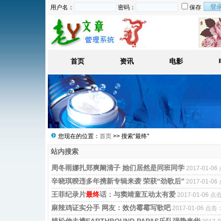
用户名：
密码：
保存
首页
资讯
电影
您现在的位置：
首页
>> 搜索"最终"
站内搜索
周冬雨娜扎郑爽阚清子 她们居然是同班同学
2017-01-0
辛晓琪暌违多年携新专辑来袭 荣获“劲歌后”
2017-01-0
王菲纪录片
最终
话：与窦靖童互动太有爱
2017-01-06 点
麻辣鸡证实分手 网友：效仿霉霉写歌吧
2017-01-06 点击
植松伸夫携EARTHBOUND PAPAS乐队强势来华