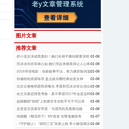
图片文章
推荐文章
·
把小龙女演成黑寡妇！她们长相平庸却硬要演绝
01-06
世美女
·
范冰冰刘亦菲林心如 她们哭起来都美得让人心疼
01-06
·
2016华语电影：创新叙事手法，努力摒弃陈词滥
01-06
调
·
孙俪桂纶镁梁咏琪 盘点娱乐圈经典短发女神
01-06
·
北京台春晚明星阵容曝光 李晨和范冰冰登台演出
01-06
·
余文乐新恋情受考验：真不希望2017年会是这样
01-06
的开始
·
赵丽颖因“假唱”上热搜非专业歌手可不可以录
01-06
唱？
·
圭贤直言羡慕安宰贤：与漂亮的具惠善结婚
01-06
·
张靓颖《顺流而下》MV首发 诠释鬼魅惊奇
01-07
·
《守护丽人》 “胡同三宝”笑闹上线 李小璐强调活
01-06