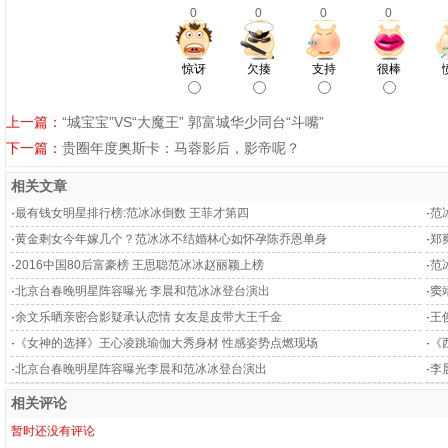
0
0
0
0
惊讶
欠揍
支持
很棒
上一篇：
“城宝宝”VS“大魔王” 郭富城华少同台“斗嘴”
下一篇：
贵圈年度奥斯卡：马蓉影后，影帝呢？
相关文章
·
最有钱女明星排行榜:范冰冰倒数 王菲才第四
·
范
·
黄金剩女今年嫁几个？范冰冰不结婚林心如怀孕陈乔恩单身
·
郑
·
2016中国80后富豪榜 王思聪范冰冰赵丽颖上榜
·
范
·
北京台春晚明星阵容曝光 李晨和范冰冰登台演出
·
窦
·
余文乐晒亲密合影疑承认恋情 女友是皮带大王千金
·
王
·
《女神的选择》王心凌跳瑜伽大秀身材 性感姿势点燃现场
·
《
·
北京台春晚明星阵容曝光李晨和范冰冰登台演出
·
李
相关评论
暂时还没有评论