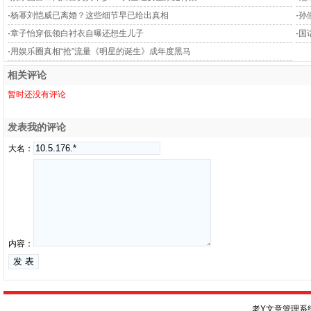
·
杨幂刘恺威已离婚？这些细节早已给出真相
·
孙
·
章子怡穿低领白衬衣自曝还想生儿子
·
国
·
用娱乐圈真相“抢”流量《明星的诞生》成年度黑马
相关评论
暂时还没有评论
发表我的评论
大名：
内容：
老Y文章管理系统V