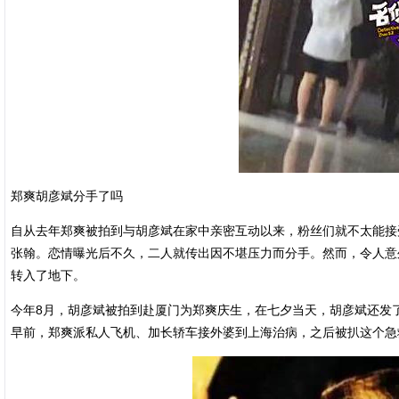
郑爽胡彦斌分手了吗
自从去年郑爽被拍到与胡彦斌在家中亲密互动以来，粉丝们就不太能接
张翰。恋情曝光后不久，二人就传出因不堪压力而分手。然而，令人意
转入了地下。
今年8月，胡彦斌被拍到赴厦门为郑爽庆生，在七夕当天，胡彦斌还发了
早前，郑爽派私人飞机、加长轿车接外婆到上海治病，之后被扒这个急