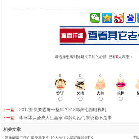
请选择您看到这篇文章时的心情: 已有
0
人表态：
0
0
0
0
惊讶
欠揍
支持
很棒
上一篇：
2017郑爽要霸屏一整年？818郑爽七部电视剧
下一篇：
李冰冰认爱成人生赢家 年龄对她们来说都不是事
相关文章
·
娱乐圈富二代白富美真不少 10大当红女星家庭背景PK
·
范