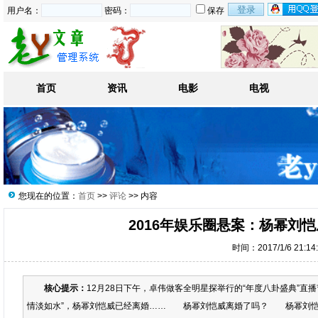
用户名：
密码：
保存
首页
资讯
电影
电视
您现在的位置：
首页
>>
评论
>> 内容
2016年娱乐圈悬案：杨幂刘
时间：2017/1/6 21:1
核心提示：
12月28日下午，卓伟做客全明星探举行的“年度八卦盛典”
情淡如水”，杨幂刘恺威已经离婚…… 杨幂刘恺威离婚了吗？ 杨幂刘恺威