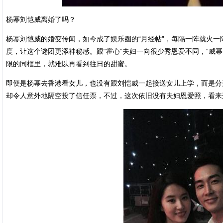
杨幂刘恺威离婚了吗？
杨幂刘恺威的婚变传闻，如今成了娱乐圈的“月经帖”，每隔一阵就火
度，让这个谜团更添神秘感。跟“霍心”夫妇一向很少秀恩爱不同，“威
限的同框里，就难以再看到往日的甜蜜。
即便是杨幂去香港看女儿，也没有跟刘恺威一起接送女儿上学，而是分
却令人意外地隔空投了信任票，不过，这次依旧没有夫妇恩爱照，看来