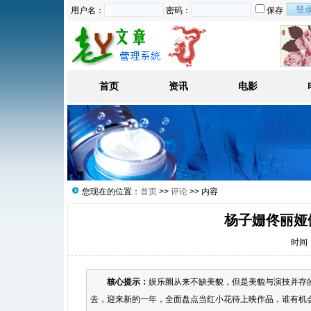
用户名：
密码：
保存
首页
资讯
电影
您现在的位置：
首页
>>
评论
>> 内容
杨子姗佟丽娅倪
时间：2
核心提示：
娱乐圈从来不缺美貌，但是美貌与演技并存的
去，迎来新的一年，全面盘点当红小花待上映作品，谁有