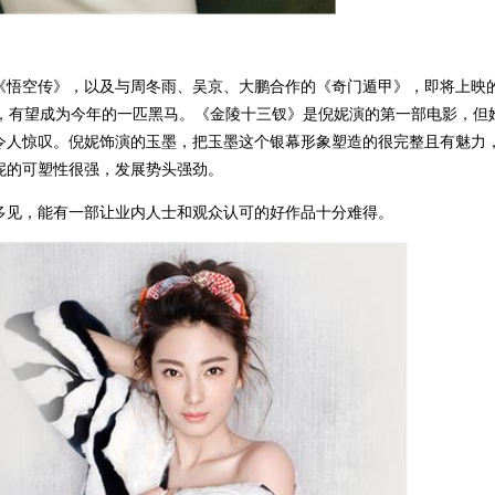
《悟空传》，以及与周冬雨、吴京、大鹏合作的《奇门遁甲》，即将上映
棚，有望成为今年的一匹黑马。《金陵十三钗》是倪妮演的第一部电影，但
令人惊叹。倪妮饰演的玉墨，把玉墨这个银幕形象塑造的很完整且有魅力
妮的可塑性很强，发展势头强劲。
多见，能有一部让业内人士和观众认可的好作品十分难得。