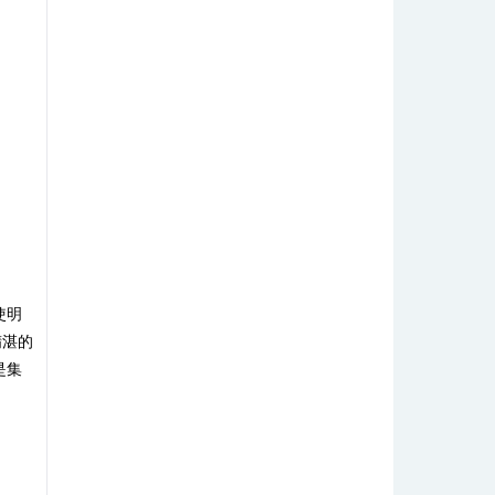
使明
精湛的
是集