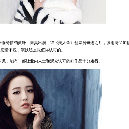
张雨绮搭档黄轩、秦昊出演。继《美人鱼》创票房奇迹之后，张雨绮又加
去恋情不说，演技还是很值得认可的。
多见，能有一部让业内人士和观众认可的好作品十分难得。