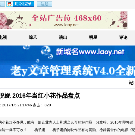
电视
综艺
演出
明星
评论
妮 2016年当红小花作品盘点
017/1/6 21:14:46 点击：
820
小花却不多见，能有一部让业内人士和观众认可的好作品十分难得。2016年即将过
机会能一爆不可收？ 杨子姗 杨子姗的待映作品有与黄渤、徐静蕾合作的电影《