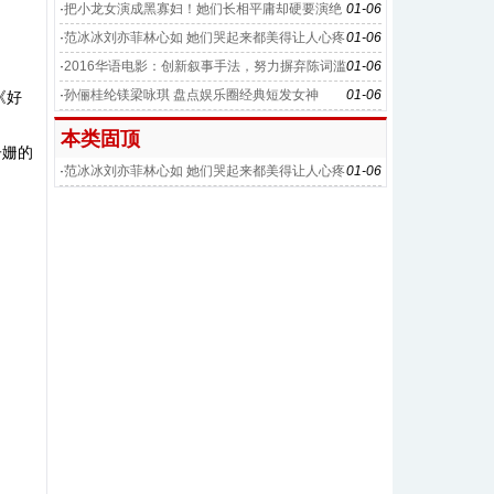
·
把小龙女演成黑寡妇！她们长相平庸却硬要演绝
01-06
世美女
·
范冰冰刘亦菲林心如 她们哭起来都美得让人心疼
01-06
·
2016华语电影：创新叙事手法，努力摒弃陈词滥
01-06
调
·
孙俪桂纶镁梁咏琪 盘点娱乐圈经典短发女神
01-06
《好
本类固顶
子姗的
·
范冰冰刘亦菲林心如 她们哭起来都美得让人心疼
01-06