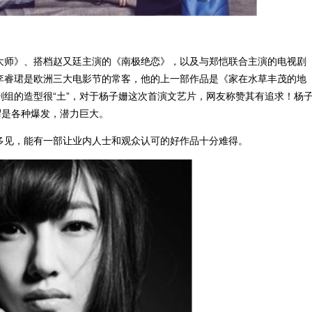
大师》、搭档赵又廷主演的《南极绝恋》，以及与郑恺联合主演的电视剧
李睿珺是欧洲三大电影节的常客，他的上一部作品是《家在水草丰茂的地
组的造型很“土”，对于杨子姗这次首演文艺片，网友称赞其有追求！杨
谓是各种爆发，潜力巨大。
多见，能有一部让业内人士和观众认可的好作品十分难得。