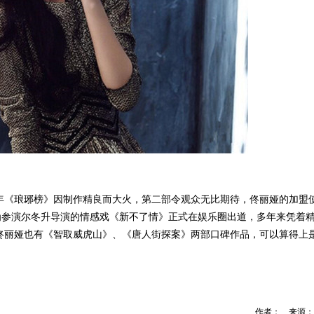
年《琅琊榜》因制作精良而大火，第二部令观众无比期待，佟丽娅的加盟
为参演尔冬升导演的情感戏《新不了情》正式在娱乐圈出道，多年来凭着
佟丽娅也有《智取威虎山》、《唐人街探案》两部口碑作品，可以算得上
作者： 来源：