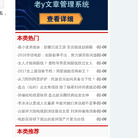
去，
本类热门
·
最小迷弟迷妹：甜馨沉迷王源 安吉痴迷赵丽颖
01-06
·
2016华语电影：创新叙事手法，努力摒弃陈词滥
01-06
调
·
女人才能画眼线？ 鹿晗等男星画眼线胜过女人
01-06
·
2017史上最强春节档！周星驰能否再称王？
01-06
·
从刀郎到阿普萨萨：民族音乐如何具备当下性？
01-06
·
盘点《仙剑》众女角现状 除了杨幂刘诗诗唐嫣还
01-06
有她们
·
孙俪桂纶镁梁咏琪 盘点娱乐圈经典短发女神
01-06
·
李冰冰认爱成人生赢家 年龄对她们来说都不是事
01-06
·
台媒评大陆电视剧演技最佳女星 刘涛孙俪海清秦
01-06
海璐上榜
·
电影应容得下观众的差评国产片更当自强
01-06
本类推荐