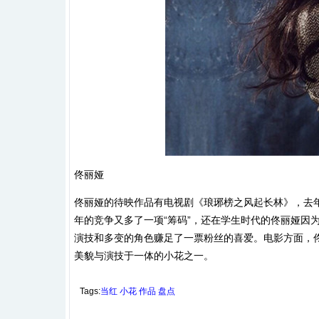
佟丽娅
佟丽娅的待映作品有电视剧《琅琊榜之风起长林》，去
年的竞争又多了一项“筹码”，还在学生时代的佟丽娅因
演技和多变的角色赚足了一票粉丝的喜爱。电影方面，
美貌与演技于一体的小花之一。
Tags:
当红
小花
作品
盘点