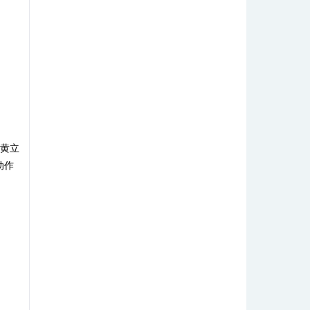
和黄立
动作