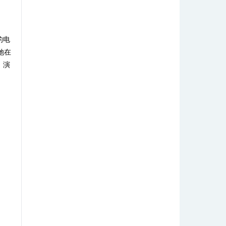
的电
她在
，演