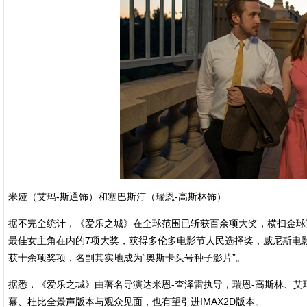
米娅（艾玛-斯通饰）和塞巴斯汀（瑞恩-高斯林饰）
据不完全统计，《爱乐之城》在全球范围已斩获百余项大奖，横扫金球
最佳女主角在内的7项大奖，获得多伦多电影节人民选择奖，威尼斯电影
获十余项奖项，名副其实地成为“奥斯卡头号种子影片”。
据悉，《爱乐之城》由著名导演达米恩-查泽雷执导，瑞恩-高斯林、艾
幕、杜比全景声版本与观众见面，也有望引进IMAX2D版本。