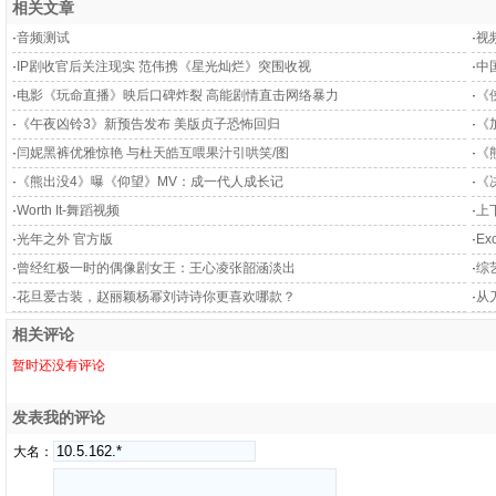
相关文章
·
音频测试
·
视
·
IP剧收官后关注现实 范伟携《星光灿烂》突围收视
·
中
·
电影《玩命直播》映后口碑炸裂 高能剧情直击网络暴力
·
《
·
《午夜凶铃3》新预告发布 美版贞子恐怖回归
·
《
·
闫妮黑裤优雅惊艳 与杜天皓互喂果汁引哄笑/图
·
《
·
《熊出没4》曝《仰望》MV：成一代人成长记
·
《
·
Worth It-舞蹈视频
·
上下
·
光年之外 官方版
·
Ex
·
曾经红极一时的偶像剧女王：王心凌张韶涵淡出
·
综
·
花旦爱古装，赵丽颖杨幂刘诗诗你更喜欢哪款？
·
从
相关评论
暂时还没有评论
发表我的评论
大名：