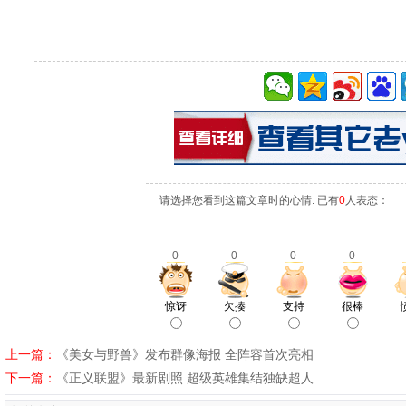
请选择您看到这篇文章时的心情: 已有
0
人表态：
0
0
0
0
惊讶
欠揍
支持
很棒
上一篇：
《美女与野兽》发布群像海报 全阵容首次亮相
下一篇：
《正义联盟》最新剧照 超级英雄集结独缺超人