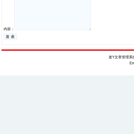
内容：
老Y文章管理系统V
Em