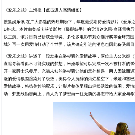
《爱乐之城》主海报【点击进入高清组图】
搜狐娱乐讯 在广大影迷的热烈期盼下，年度最受期待爱情影片《爱乐之
D格式。本片由奥斯卡获奖影片《爆裂鼓手》的导演达米恩-查泽雷执导
袂主演。该片目前已斩获金球奖、多伦多电影节观众选择奖等全球范围
城》再一次用爱情打动了全世界，该片确定引进的消息也因此备受瞩目
《爱乐之城》讲述了一段发生在洛杉矶的爱情故事，两位主人公米娅（
直追寻着看似不可能实现的梦想，米娅希望可以完成一次不被打断的试
开一家爵士乐餐厅。充满未知的洛杉矶让他们意外相遇，两人因缘而遇
漫的爱情氛围渲染到了极致，美得令人沉醉的灿烂星空下，米娅和塞巴
爱情故事，悠扬美妙的配乐，让影片整体呈现出轻松活泼的氛围，爱情
动；梦想线励志向上，两人为了梦想而一往无前的姿态带给大家爱与希