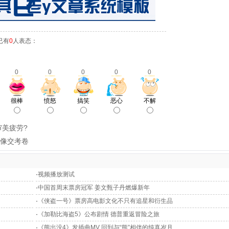
已有
0
人表态：
0
0
0
0
0
很棒
愤怒
搞笑
恶心
不解
审美疲劳?
张像交考卷
·
视频播放测试
·
中国首周末票房冠军 姜文甄子丹燃爆新年
·
《侠盗一号》票房高电影文化不只有追星和衍生品
·
《加勒比海盗5》公布剧情 德普重返冒险之旅
·
《熊出没4》发插曲MV 回到与“熊”相伴的纯真岁月