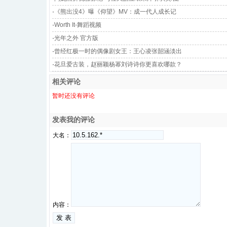
·
《熊出没4》曝《仰望》MV：成一代人成长记
·
Worth It-舞蹈视频
·
光年之外 官方版
·
曾经红极一时的偶像剧女王：王心凌张韶涵淡出
·
花旦爱古装，赵丽颖杨幂刘诗诗你更喜欢哪款？
相关评论
暂时还没有评论
发表我的评论
大名：
内容：