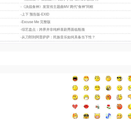
·
《决战食神》发宣传主题曲MV 两代“食神”同框
·
上下 预告版-EXID
·
Excuse Me 完整版
·
综艺盘点：跨界并非纯粹喜剧秀面临瓶颈
·
从刀郎到阿普萨萨：民族音乐如何具备当下性？