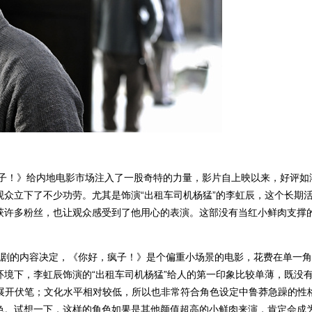
疯子！》给内地电影市场注入了一股奇特的力量，影片自上映以来，好评如
众立下了不少功劳。尤其是饰演“出租车司机杨猛”的李虹辰，这个长期
获许多粉丝，也让观众感受到了他用心的表演。这部没有当红小鲜肉支撑
台剧的内容决定，《你好，疯子！》是个偏重小场景的电影，花费在单一
境下，李虹辰饰演的“出租车司机杨猛”给人的第一印象比较单薄，既没有
超展开伏笔；文化水平相对较低，所以也非常符合角色设定中鲁莽急躁的性
色。试想一下，这样的角色如果是其他颜值超高的小鲜肉来演，肯定会成