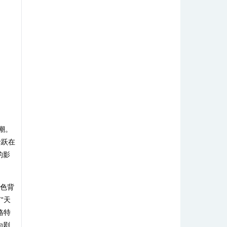
潮。
活跃在
的影
角色背
“天
格特
为剧