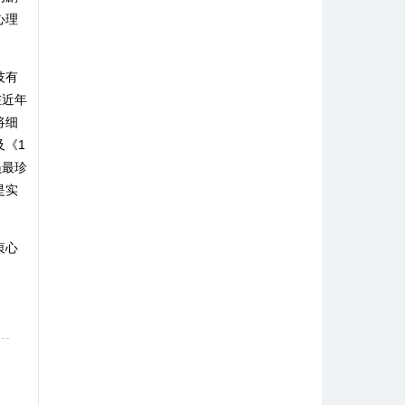
心理
技有
在近年
将细
及《1
员最珍
是实
衷心