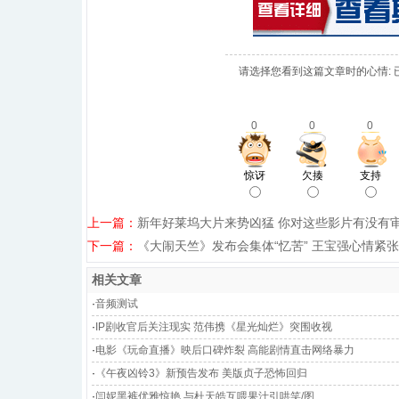
请选择您看到这篇文章时的心情: 
0
0
0
惊讶
欠揍
支持
上一篇：
新年好莱坞大片来势凶猛 你对这些影片有没有
下一篇：
《大闹天竺》发布会集体“忆苦” 王宝强心情紧
相关文章
·
音频测试
·
IP剧收官后关注现实 范伟携《星光灿烂》突围收视
·
电影《玩命直播》映后口碑炸裂 高能剧情直击网络暴力
·
《午夜凶铃3》新预告发布 美版贞子恐怖回归
·
闫妮黑裤优雅惊艳 与杜天皓互喂果汁引哄笑/图