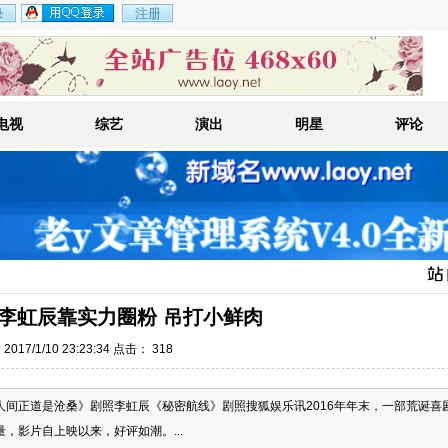
电视
综艺
演出
明星
评论
李虹辰靠实力圈粉 吊打小鲜肉
017/1/10 23:23:34 点击：
318
间正道是沧桑》剧照李虹辰《秘密航线》剧照搜狐娱乐讯2016年年末，一部荒诞喜
，影片自上映以来，好评如潮。...