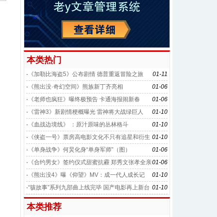
本类热门
·
《加勒比海盗5》公布剧情 德普重返冒险之旅
01-11
·
《熊出没·奇幻空间》熊族新丁齐亮相
01-06
·
《老师也疯狂》曝终极预告 卡通海报闹新春
01-06
·
《雷神3》新剧情梗概曝光 雷神将大战绿巨人
01-10
·
《血战边境线》 ：原汁原味的丛林格斗
01-10
·
《侠盗一号》票房高电影文化不只有追星和衍生
01-10
品
·
《单身战争》何炅化身“单身军师”（图）
01-06
·
《合约男女》签约仪式甜蜜抗霾 郑秀文张孝全亲
01-06
密合作放得开
·
《熊出没4》曝《仰望》MV：成一代人成长记
01-10
·
“骇故事”系列九部曲上线完毕 国产电影再上新台
01-10
阶
本类推荐