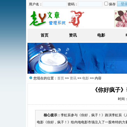
用户名：
密码：
保存
首页
资讯
电影
您现在的位置：
首页
>>
资讯
>>
电影
>> 内容
《你好疯子》
时间：2
核心提示：
李虹辰参与《你好，疯子！》路演李虹辰《人
电影《你好，疯子！》给内地电影市场注入了一股奇特的力量