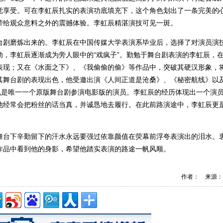
觉享受。可在李虹辰扎实的表演功底填充下，这个角色划出了一条完美的
带给观众意料之外的震撼体验。李虹辰精湛演技可见一斑。
台剧磨炼出来的。李虹辰在中国传媒大学表演系毕业后，选择了对演员演
，李虹辰逐渐成为旁人眼中的“戏疯子”。勤勉于舞台剧表演的李虹辰，
表现；又在《水面之下》、《我偷偷的偷》等作品中，突破其硬汉形象，
其舞台剧的表现出色，他受邀出演《人间正道是沧桑》、《秘密航线》以
也是唯一一个原版舞台剧参演电影版的演员。李虹辰的经历体现出一个演
他经常会把粉丝的话当真，并诚恳地去履行。在此前路演途中，李虹辰更
舞台下辛勤留下的汗水永远要强过依靠颜值在荧幕前浮夸表演出的泪水。
作品中看到他的身影，希望他踏实表演的路途一帆风顺。
作者： 来源：