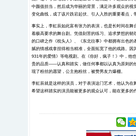
中颜值担当，然后成为华丽的背景，满足许多观众的视
变化曲线，成了该片跌宕起伏、引人入胜的重要看点，
事实上，李虹辰如此富有张力的表演，也是长时间在舞
着极高要求的舞台剧。凭借刻苦的练习、追求梦想的韧劲
的口碑之作《枕头人》、《东北往事》中都拥有出色的
腻的情感戏拿捏得相当精准，全面拓宽了他的戏路。因
931年的爱情》等电视剧。在《你好，疯子！》中，他
贵的品质——认真和踏实，做任何事都以认真为原则的
现了粉丝的愿望，公主抱粉丝，被赞男友力爆棚。
李虹辰就是这样的演员，对于表演这门艺术，他认为在
希望这样踏实的演员能被更多的观众认可，能在更多的