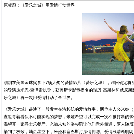
原标题：《爱乐之城》用爱情打动世界
刚刚在美国金球奖拿下7项大奖的爱情影片《爱乐之城》，昨日确定将
的导演达米恩·查泽雷执导，获奥斯卡影帝提名的瑞恩·高斯林和威尼斯
乐之城》再一次用爱情打动了全世界。
《爱乐之城》讲述了一段发生在洛杉矶的爱情故事，两位主人公米娅（
直追寻着看似不可能实现的梦想，米娅希望可以完成一次不被打断的试
渴望开一家爵士乐餐厅。充满未知的洛杉矶让他们意外相遇，两人随后
染到了极致，灿烂星空下，米娅和塞巴斯汀深情拥吻。爱情线清晰明朗