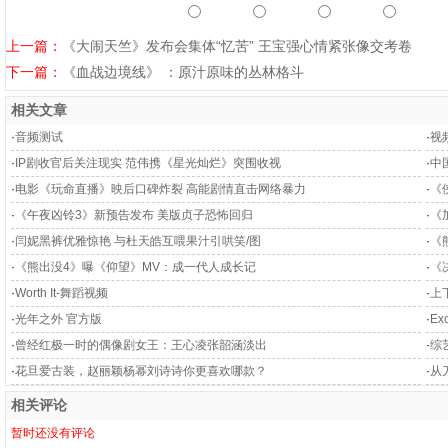
上一篇：
《大闹天竺》发布会集体“忆苦” 王宝强心情紧张像交考卷
下一篇：
《血战边境线》 ：原汁原味的丛林格斗
相关文章
·
音频测试
·
视
·
IP剧收官后关注现实 范伟携《星光灿烂》突围收视
·
中
·
电影《玩命直播》映后口碑炸裂 高能剧情直击网络暴力
·
《
·
《午夜凶铃3》新预告发布 美版贞子恐怖回归
·
《
·
闫妮黑裤优雅惊艳 与杜天皓互喂果汁引哄笑/图
·
《
·
《熊出没4》曝《仰望》MV：成一代人成长记
·
《
·
Worth It-舞蹈视频
·
上下
·
光年之外 官方版
·
Ex
·
曾经红极一时的偶像剧女王：王心凌张韶涵淡出
·
综
·
花旦爱古装，赵丽颖杨幂刘诗诗你更喜欢哪款？
·
从
相关评论
暂时还没有评论